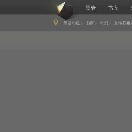
黑岩
书库
黑岩小说
书库
奇幻
九转归幽