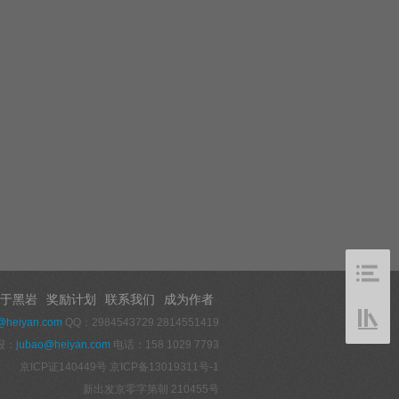
于黑岩
奖励计划
联系我们
成为作者
@heiyan.com
QQ：2984543729 2814551419
报：
jubao@heiyan.com
电话：158 1029 7793
京ICP证140449号
京ICP备13019311号-1
新出发京零字第朝 210455号