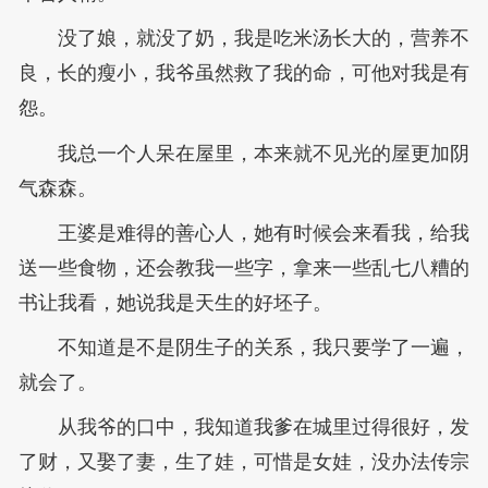
没了娘，就没了奶，我是吃米汤长大的，营养不
良，长的瘦小，我爷虽然救了我的命，可他对我是有
怨。
我总一个人呆在屋里，本来就不见光的屋更加阴
气森森。
王婆是难得的善心人，她有时候会来看我，给我
送一些食物，还会教我一些字，拿来一些乱七八糟的
书让我看，她说我是天生的好坯子。
不知道是不是阴生子的关系，我只要学了一遍，
就会了。
从我爷的口中，我知道我爹在城里过得很好，发
了财，又娶了妻，生了娃，可惜是女娃，没办法传宗