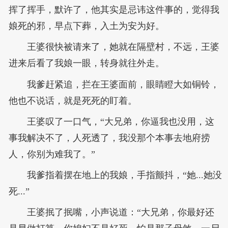
挥了挥手，默许了，他其实是忌讳这件事的，觉得我
娘死的邪，早点下葬，入土为安为好。
王婆很快被请来了，她就在隔壁村，不远，王婆
进来后看了我娘一眼，转身就往外走。
我爹赶紧追，拦在王婆面前，眼睛瞪大如铜铃，
他也不说话，就是死死的盯着。
王婆叹了一口气，“大兄弟，你逼我也没用，这
事我解决不了，人死透了，我没那个本事去地府捞
人，你别为难我了。”
我爹指着摆在地上的我娘，手指颤抖，“她...她没
死...”
王婆抿了抿嘴，小声说道：“大兄弟，你最好还