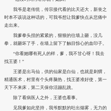
我爷是老传统，传宗接代看的比天还大，新丧之
时本不该说这种话的，可我爷想让我爹快点从悲痛中
走出来。
我爹拳头捏的紧紧的，狠狠的往墙上砸，没几
拳，就砸坏了手，在墙上留下了触目惊心的血印子。
“你看她哪有死人的样，爹，我不甘心呀！我去
找王婆！”
王婆是出马仙，供的仙家是白仙，也就是刺猬，
精通医术，村里有个头疼脑热，找王婆准好使，第一
天下不来床，第二天保你活蹦乱跳。
除了看病医人之外，王婆也看事。
见我爹如此坚持，我爷默默的吐出烟雾，无力的