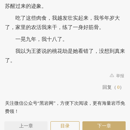
苏醒过来的迹象。
吃了这些肉食，我越发壮实起来，我爷年岁大
了，家里的农活我来干，练了一身好筋骨。
一晃九年，我十八了。
我以为王婆说的桃花劫是她看错了，没想到真来
了。
举报
回复（
0
）
关注微信公众号“黑岩网”，方便下次阅读，更有海量岩币免
费领！
上一章
目录
下一章