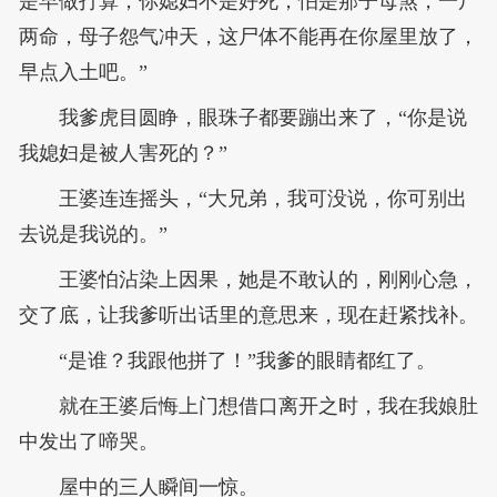
是早做打算，你媳妇不是好死，怕是那子母煞，一尸
两命，母子怨气冲天，这尸体不能再在你屋里放了，
早点入土吧。”
我爹虎目圆睁，眼珠子都要蹦出来了，“你是说
我媳妇是被人害死的？”
王婆连连摇头，“大兄弟，我可没说，你可别出
去说是我说的。”
王婆怕沾染上因果，她是不敢认的，刚刚心急，
交了底，让我爹听出话里的意思来，现在赶紧找补。
“是谁？我跟他拼了！”我爹的眼睛都红了。
就在王婆后悔上门想借口离开之时，我在我娘肚
中发出了啼哭。
屋中的三人瞬间一惊。