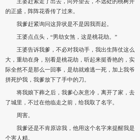
王婆赶紧走了出去，向外望去，不远处的桃树开
的正盛，阵阵花香传了过来。
我爹赶紧询问这异状是不是因我而起。
王婆点点头，“男劫女煞，这是桃花劫。”
王婆告诉我爹，不必对我动手，我出生阵仗这么
大，重劫在身，别看是桃花劫，听起来挺香艳的，实
际全然不是那么一回事，是劫就难逃一死，加上我爷
拼死护我，我爹放下了手中的刀。
将我娘下葬之后，我爹心灰意冷，离开了家，去
了城里，不过在他临走之前，给我取了名字。
周害。
我爹还是不肯原谅我，他用这个名字来提醒我是
个害人精。