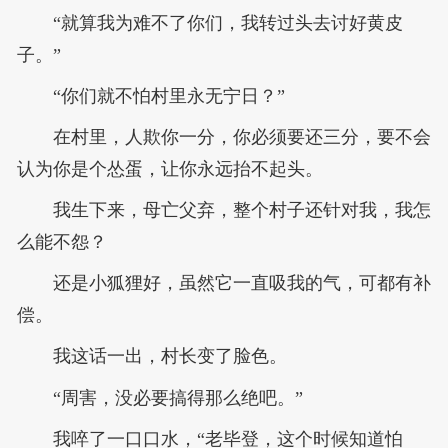
“就算我为难不了你们，我转过头去讨好黄皮
子。”
“你们就不怕村里永无宁日？”
在村里，人欺你一分，你必须要还三分，要不会
认为你是个怂蛋，让你永远抬不起头。
我生下来，母亡父弃，整个村子还针对我，我怎
么能不怨？
还是小狐狸好，虽然它一直吸我的气，可都有补
偿。
我这话一出，村长变了脸色。
“周害，没必要搞得那么绝吧。”
我啐了一口口水，“老毕登，这个时候知道怕