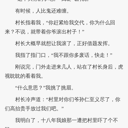
有时候，人比鬼还难缠。
村长指着我，“你赶紧给我交代，你为什么回
来？不说，就带着你爷滚出村子！”
村长大概早就想让我滚了，正好借题发挥。
我指了指门口，“我不跟你多废话，快走！”
刚说完，门外走进来几人，站在了村长身后，虎
视眈眈的看着我。
“什么意思？”我挑了挑眉。
村长冷声道：“村里对你们爷孙仁至义尽了，你
们高抬贵手放过我们吧。”
我明白了，十八年我娘那一遭把村里吓了个不