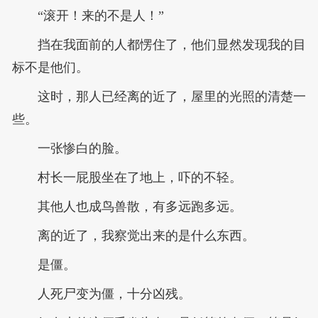
“滚开！来的不是人！”
挡在我面前的人都愣住了，他们显然发现我的目
标不是他们。
这时，那人已经离的近了，屋里的光照的清楚一
些。
一张惨白的脸。
村长一屁股坐在了地上，吓的不轻。
其他人也成鸟兽散，有多远跑多远。
离的近了，我察觉出来的是什么东西。
是僵。
人死尸变为僵，十分凶残。