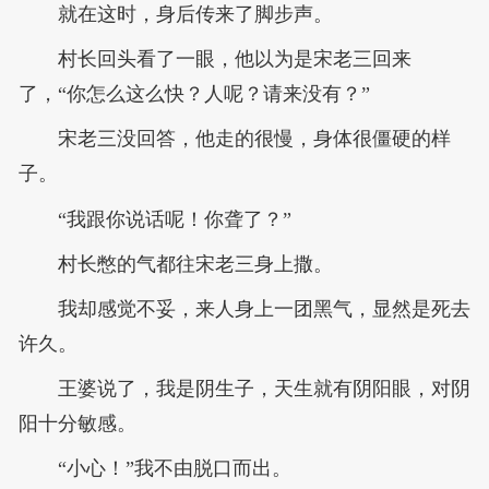
就在这时，身后传来了脚步声。
村长回头看了一眼，他以为是宋老三回来
了，“你怎么这么快？人呢？请来没有？”
宋老三没回答，他走的很慢，身体很僵硬的样
子。
“我跟你说话呢！你聋了？”
村长憋的气都往宋老三身上撒。
我却感觉不妥，来人身上一团黑气，显然是死去
许久。
王婆说了，我是阴生子，天生就有阴阳眼，对阴
阳十分敏感。
“小心！”我不由脱口而出。