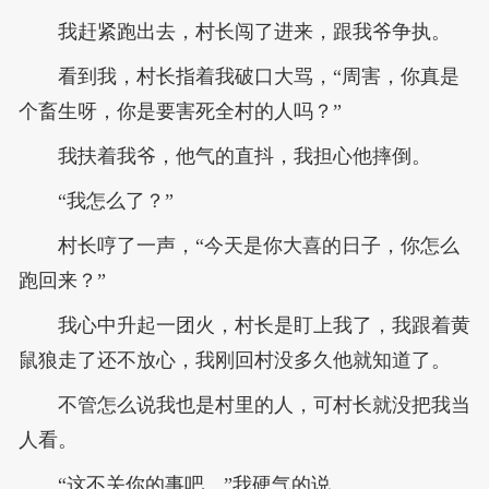
我赶紧跑出去，村长闯了进来，跟我爷争执。
看到我，村长指着我破口大骂，“周害，你真是
个畜生呀，你是要害死全村的人吗？”
我扶着我爷，他气的直抖，我担心他摔倒。
“我怎么了？”
村长哼了一声，“今天是你大喜的日子，你怎么
跑回来？”
我心中升起一团火，村长是盯上我了，我跟着黄
鼠狼走了还不放心，我刚回村没多久他就知道了。
不管怎么说我也是村里的人，可村长就没把我当
人看。
“这不关你的事吧。”我硬气的说。