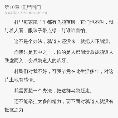
第10章 僵尸回门
发布时间：
2024-06-01 23:31:38
村里每家院子里都有乌鸦落脚，它们也不叫，就
盯着人看，眼珠子带点绿，盯谁谁害怕。
这不是个办法，鸦道人还没来，就把人吓崩溃。
崩溃只是其中之一，怕的是人都崩溃后被鸦道人
乘虚而入，变成鸦道人的爪牙。
村民们对我不好，可我毕竟在此生活多年，对这
片土地有感情。
我需要想一个办法，把这群乌鸦赶走。
还不能牵扯太多的精力，要不面对鸦道人就没有
抵抗之力。