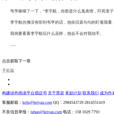
韦亨哆嗦了一下，“李宇航，你那是什么鬼表情，吓死老子
李宇航仿佛没有听到韦亨的话，他依旧直勾勾的盯着我看
我倒要看看李宇航玩什么花样，他会不会对我动手。
......
点击获取下一章
手机版
构建绿色阅读平台倡议书
关于黑岩
奖励计划
联系我们
成为作
客服邮箱：
kefu@heiyan.com
QQ：2984543729 2814551419
不良信息举报：
jubao@heiyan.com
电话：158 1029 7793