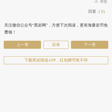
举报
回复（
0
）
关注微信公众号“黑岩网”，方便下次阅读，更有海量岩币免
费领！
上一章
目录
下一章
下载黑岩阅读APP，红包赠币奖不停