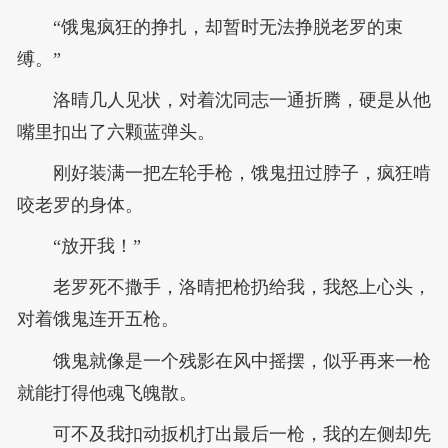
“饿鬼疯狂的挣扎，却暂时无法挣脱老罗的束
缚。”
洛晴几人见状，对着沈同志一通折腾，硬是从他
嘴里扣出了六颗蓝弹头。
刚好装满一把左轮手枪，饿鬼扭过脖子，疯狂啃
咬老罗的身体。
“放开我！”
老罗死不撒手，洛晴把枪扔给我，我怒上心头，
对着饿鬼连开五枪。
饿鬼就像是一个残影在风中摇摆，似乎再来一枪
就能打得他魂飞魄散。
可不及我扣动扳机打出最后一枪，我的左侧却先