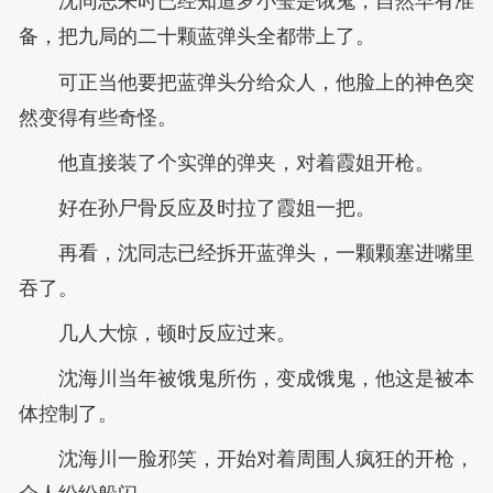
沈同志来时已经知道罗小莹是饿鬼，自然早有准
备，把九局的二十颗蓝弹头全都带上了。
可正当他要把蓝弹头分给众人，他脸上的神色突
然变得有些奇怪。
他直接装了个实弹的弹夹，对着霞姐开枪。
好在孙尸骨反应及时拉了霞姐一把。
再看，沈同志已经拆开蓝弹头，一颗颗塞进嘴里
吞了。
几人大惊，顿时反应过来。
沈海川当年被饿鬼所伤，变成饿鬼，他这是被本
体控制了。
沈海川一脸邪笑，开始对着周围人疯狂的开枪，