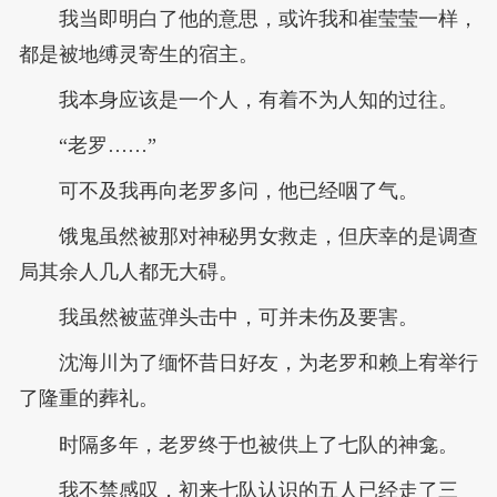
我当即明白了他的意思，或许我和崔莹莹一样，
都是被地缚灵寄生的宿主。
我本身应该是一个人，有着不为人知的过往。
“老罗……”
可不及我再向老罗多问，他已经咽了气。
饿鬼虽然被那对神秘男女救走，但庆幸的是调查
局其余人几人都无大碍。
我虽然被蓝弹头击中，可并未伤及要害。
沈海川为了缅怀昔日好友，为老罗和赖上宥举行
了隆重的葬礼。
时隔多年，老罗终于也被供上了七队的神龛。
我不禁感叹，初来七队认识的五人已经走了三