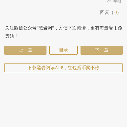
举报
回复（
0
）
关注微信公众号“黑岩网”，方便下次阅读，更有海量岩币免
费领！
上一章
目录
下一章
下载黑岩阅读APP，红包赠币奖不停