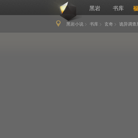
黑岩
书库
黑岩小说
书库
玄奇
诡异调查