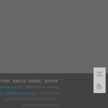
于黑岩
奖励计划
联系我们
成为作者
@heiyan.com
QQ：2984543729 2814551419
报：
jubao@heiyan.com
电话：158 1029 7793
京ICP证140449号
京ICP备13019311号-1
新出发京零字第朝 210455号