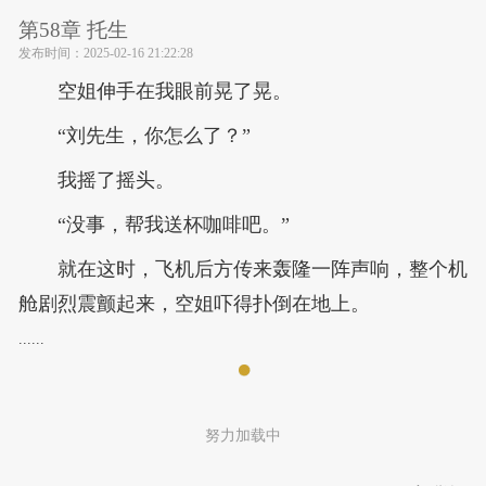
第58章 托生
发布时间：
2025-02-16 21:22:28
空姐伸手在我眼前晃了晃。
“刘先生，你怎么了？”
我摇了摇头。
“没事，帮我送杯咖啡吧。”
就在这时，飞机后方传来轰隆一阵声响，整个机
舱剧烈震颤起来，空姐吓得扑倒在地上。
......
努力加载中