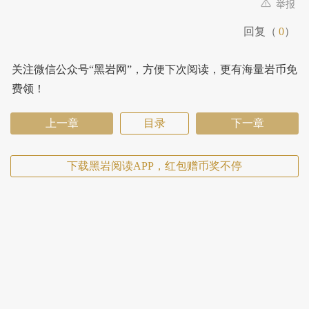
举报
回复（
0
）
关注微信公众号“黑岩网”，方便下次阅读，更有海量岩币免
费领！
上一章
目录
下一章
下载黑岩阅读APP，红包赠币奖不停