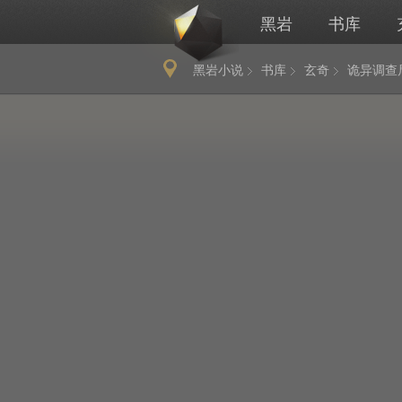
黑岩
书库
黑岩小说
书库
玄奇
诡异调查