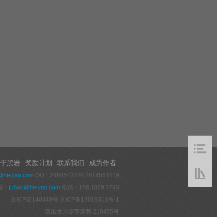
于黑岩
奖励计划
联系我们
成为作者
@heiyan.com
QQ：2984543729 2814551419
报：
jubao@heiyan.com
电话：158 1029 7793
京ICP证140449号
京ICP备13019311号-1
新出发京零字第朝 210455号