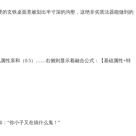
硬的玄铁桌面竟被划出半寸深的沟壑，这绝非劣质法器能做到的
风属性亲和（0.5）……右侧则显示着融合公式：【基础属性+特
：“你小子又在搞什么鬼！”