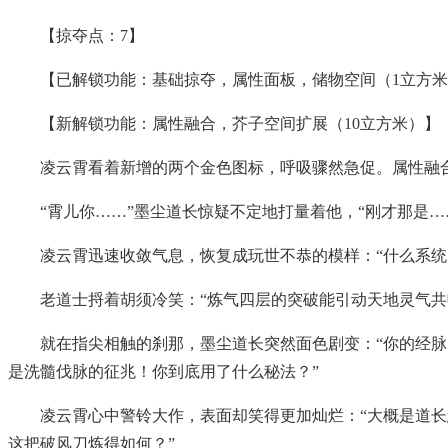
【掠夺点：7】
【已解锁功能：基础掠夺，属性面板，储物空间（1立方
【新解锁功能：属性融合，芥子空间扩展（10立方米）】
凌云霄看着新增的两个金色图标，呼吸骤然急促。属性融
“霄儿你……”墨尘道长惊疑不定地打量着他，“刚才那是…
凌云霄迅速收敛气息，恢复成玩世不恭的模样：“什么系统
老道士捋着胡须冷笑：“炼气四层的突破能引动天地灵气
就在指尖相触的刹那，墨尘道长突然面色剧变：“你的经脉
是洗髓伐脉的征兆！你到底用了什么秘法？”
凌云霄心中警铃大作，表面却笑得更加灿烂：“大概是道长
这把破风刀炼得如何？”