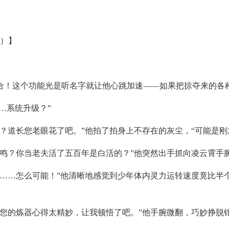
米）】
合！这个功能光是听名字就让他心跳加速——如果把掠夺来的各
…系统升级？”
？道长您老眼花了吧。”他拍了拍身上不存在的灰尘，“可能是刚
共鸣？你当老夫活了五百年是白活的？”他突然出手抓向凌云霄手
……怎么可能！”他清晰地感觉到少年体内灵力运转速度竟比半
您的炼器心得太精妙，让我顿悟了吧。”他手腕微翻，巧妙挣脱