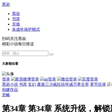
黑岩
黑岩
书库
充值
未成年保护模式
扫码关注黑叔
精彩小说每日推送
大家都在看
登录
黑岩小说
书库
玄幻
废柴三少疯狂掠夺成万界主宰
章节目录
正
创建作品
忽略
第34章 第34章 系统升级，解