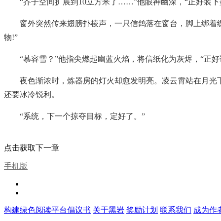
“芥子空间扩展到10立方米了……”他眼神幽深，“正好装
窗外突然传来翅膀扑棱声，一只信鸽落在窗台，脚上绑着
物!”
“慕容雪？”他指尖燃起幽蓝火焰，将信纸化为灰烬，“正
夜色渐浓时，炼器房的灯火却愈发明亮。凌云霄站在月光
还要冰冷锐利。
“系统，下一个掠夺目标，定好了。”
点击获取下一章
手机版
构建绿色阅读平台倡议书
关于黑岩
奖励计划
联系我们
成为作