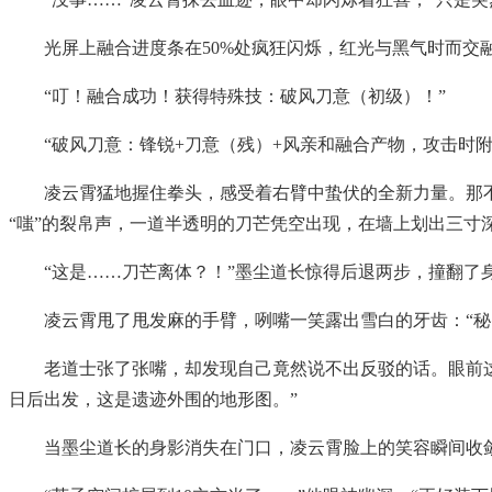
光屏上融合进度条在50%处疯狂闪烁，红光与黑气时而
“叮！融合成功！获得特殊技：破风刀意（初级）！”
“破风刀意：锋锐+刀意（残）+风亲和融合产物，攻击时附
凌云霄猛地握住拳头，感受着右臂中蛰伏的全新力量。那
“嗤”的裂帛声，一道半透明的刀芒凭空出现，在墙上划出三寸
“这是……刀芒离体？！”墨尘道长惊得后退两步，撞翻了
凌云霄甩了甩发麻的手臂，咧嘴一笑露出雪白的牙齿：“秘
老道士张了张嘴，却发现自己竟然说不出反驳的话。眼前
日后出发，这是遗迹外围的地形图。”
当墨尘道长的身影消失在门口，凌云霄脸上的笑容瞬间收