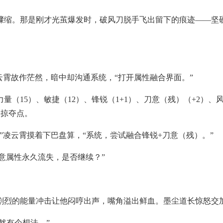
骤缩。那是刚才光茧爆发时，破风刀脱手飞出留下的痕迹——坚
云霄故作茫然，暗中却沟通系统，“打开属性融合界面。”
（15）、敏捷（12）、锋锐（1+1）、刀意（残）（+2）、
点掠夺点。
”凌云霄摸着下巴盘算，“系统，尝试融合锋锐+刀意（残）。”
意属性永久流失，是否继续？”
剧烈的能量冲击让他闷哼出声，嘴角溢出鲜血。墨尘道长惊怒交加
然有个想法。”