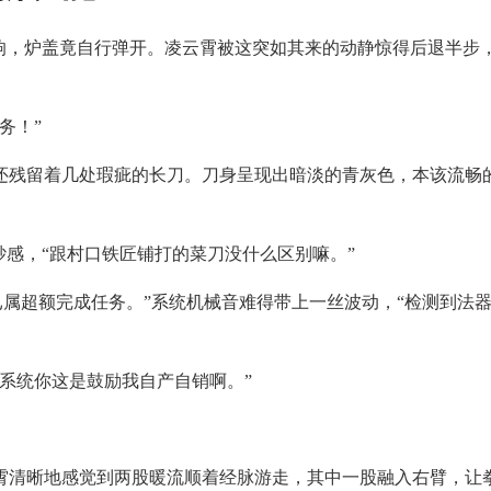
轻响，炉盖竟自行弹开。凌云霄被这突如其来的动静惊得后退半步
务！”
还残留着几处瑕疵的长刀。刀身呈现出暗淡的青灰色，本该流畅
砂感，“跟村口铁匠铺打的菜刀没什么区别嘛。”
灵已属超额完成任务。”系统机械音难得带上一丝波动，“检测到法器
系统你这是鼓励我自产自销啊。”
霄清晰地感觉到两股暖流顺着经脉游走，其中一股融入右臂，让