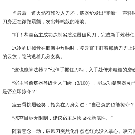
当最后一道火焰符印没入刀坯，炼器炉发出“咔嚓”一声
刀身还在微微震颤，发出蜂鸣般的嗡响。
“叮！恭喜宿主成功炼制劣质法器破风刀，完成新手炼器任
冰冷的机械音在脑海中炸响时，凌云霄正盯着那柄刀刃上
的云纹，隐约透着几分玄奥。
“这也能算法器？”他伸手握住刀柄，入手处传来粗糙的磨
“宿主当前炼器等级为入门级（3/100），能成功凝聚器
是否立即掠夺？”
凌云霄挑眉轻笑，指尖在刀身划过：“自己炼的也能掠夺？
“掠夺目标无限制，建议宿主尽快吸收新属性。”
随着意念一动，破风刀突然化作点点红光没入掌心。凌云