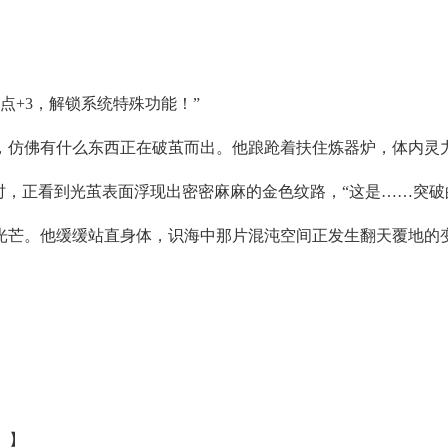
点+3，解锁系统特殊功能！”
，仿佛有什么东西正在破茧而出。他踉跄着扶住炼器炉，体内灵
时，正看到光茧表面浮现出密密麻麻的金色纹路，“这是……突破
光芒。他缓缓站直身体，识海中那片混沌空间正发生翻天覆地的变
）】