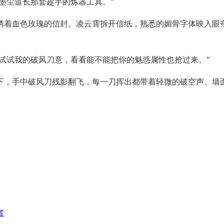
下墨尘道长那套趁手的炼器工具。”
绣着血色玫瑰的信封。凌云霄拆开信纸，熟悉的媚骨字体映入眼
好试试我的破风刀意，看看能不能把你的魅惑属性也抢过来。”
下，手中破风刀残影翻飞，每一刀挥出都带着轻微的破空声。墙
者