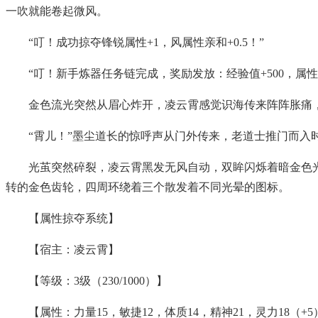
一吹就能卷起微风。
“叮！成功掠夺锋锐属性+1，风属性亲和+0.5！”
“叮！新手炼器任务链完成，奖励发放：经验值+500，属性
金色流光突然从眉心炸开，凌云霄感觉识海传来阵阵胀痛
“霄儿！”墨尘道长的惊呼声从门外传来，老道士推门而入
光茧突然碎裂，凌云霄黑发无风自动，双眸闪烁着暗金色
转的金色齿轮，四周环绕着三个散发着不同光晕的图标。
【属性掠夺系统】
【宿主：凌云霄】
【等级：3级（230/1000）】
【属性：力量15，敏捷12，体质14，精神21，灵力18（+5