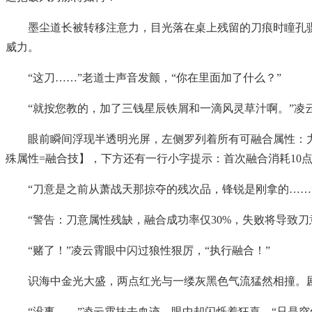
墨尘道长被转移注意力，目光落在桌上残留的刀痕时瞳孔
威力。
“这刀……”老道士声音发颤，“你在里面加了什么？”
“就按您教的，加了三钱星辰铁屑和一滴风灵草汁啊。”凌
眼前瞬间浮现半透明光屏，左侧罗列着所有可融合属性：力量
殊属性=融合技】，下方还有一行小字提示：首次融合消耗10
“刀意是之前从萧战天那掠夺的残次品，锋锐是刚拿的……
“警告：刀意属性残缺，融合成功率仅30%，失败将导致刀
“赌了！”凌云霄眼中闪过狼性狠厉，“执行融合！”
识海中金光大盛，两点红光与一缕灰黑色气流猛然相撞。
“没事……”凌云霄抹去血迹，眼中却闪烁着狂喜，“只是突