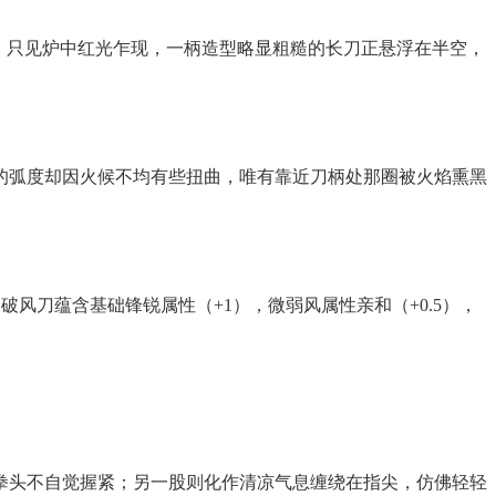
，只见炉中红光乍现，一柄造型略显粗糙的长刀正悬浮在半空，
的弧度却因火候不均有些扭曲，唯有靠近刀柄处那圈被火焰熏黑
破风刀蕴含基础锋锐属性（+1），微弱风属性亲和（+0.5），
拳头不自觉握紧；另一股则化作清凉气息缠绕在指尖，仿佛轻轻