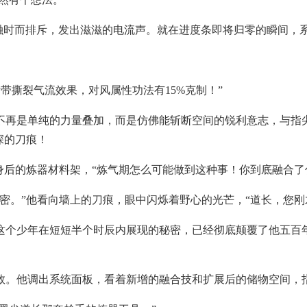
交融时而排斥，发出滋滋的电流声。就在进度条即将归零的瞬间，
带撕裂气流效果，对风属性功法有15%克制！”
不再是单纯的力量叠加，而是仿佛能斩断空间的锐利意志，与指
深的刀痕！
身后的炼器材料架，“炼气期怎么可能做到这种事！你到底融合了
密。”他看向墙上的刀痕，眼中闪烁着野心的光芒，“道长，您刚
这个少年在短短半个时辰内展现的秘密，已经彻底颠覆了他五百
敛。他调出系统面板，看着新增的融合技和扩展后的储物空间，