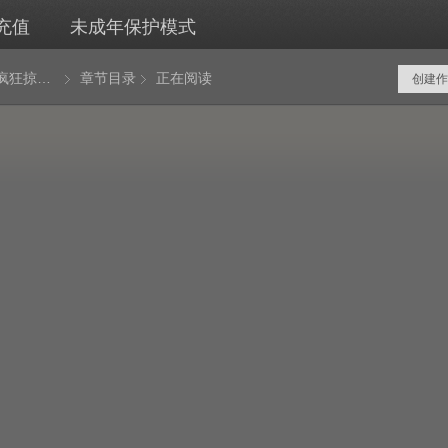
充值
未成年保护模式
废柴三少疯狂掠夺成万界主宰
章节目录
正在阅读
创建作