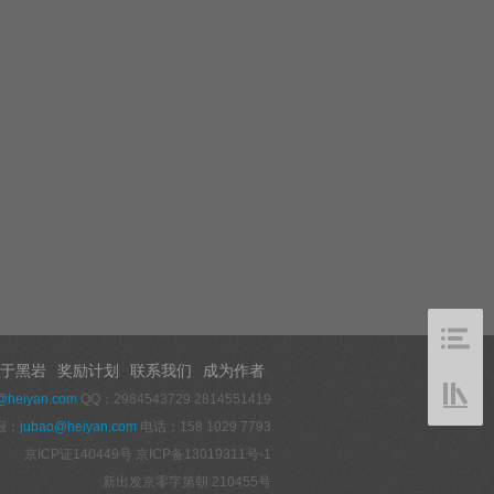
于黑岩
奖励计划
联系我们
成为作者
@heiyan.com
QQ：2984543729 2814551419
报：
jubao@heiyan.com
电话：158 1029 7793
京ICP证140449号
京ICP备13019311号-1
新出发京零字第朝 210455号