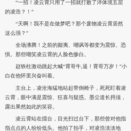
“一招！凌云霄只用了一招就打败了淬体境五层
的凌浩？！”
“天啊！我不是在做梦吧？那个废物凌云霄居然
这么强？”
全场沸腾！之前的鄙夷、嘲讽等都变为震惊、恐
惧。那些嘲笑凌云霄的人脸色惨白。
赵铁柱激动跳起大喊“霄哥牛,逼！霄哥万岁！”小
白在他怀里兴奋叫着。
主台上，凌沧海猛地站起带倒椅子，死死盯着凌
云霄，眼中满是震惊、狂喜与疑惑。墨尘道长捋须，
露出果然如此的笑容。
凌云霄站在擂台，目光扫过台下，那些曾对他指
指点点的人纷纷低头。他拍了拍手，对凌浩淡淡地