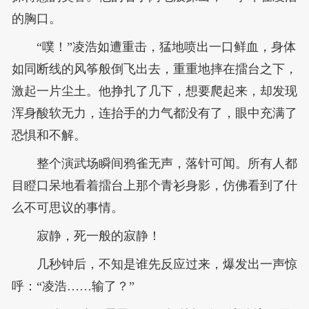
的胸口。
“噗！”凌浩如遭重击，猛地喷出一口鲜血，身体
如同断线的风筝般倒飞出去，重重地摔在擂台之下，
激起一片尘土。他挣扎了几下，想要爬起来，却发现
浑身酸软无力，连抬手的力气都没有了，眼中充满了
恐惧和不解。
整个演武场瞬间鸦雀无声，落针可闻。所有人都
目瞪口呆地看着擂台上那个青衫身影，仿佛看到了什
么不可思议的事情。
寂静，死一般的寂静！
几秒钟后，不知是谁先反应过来，爆发出一声惊
呼：“凌浩……输了？”