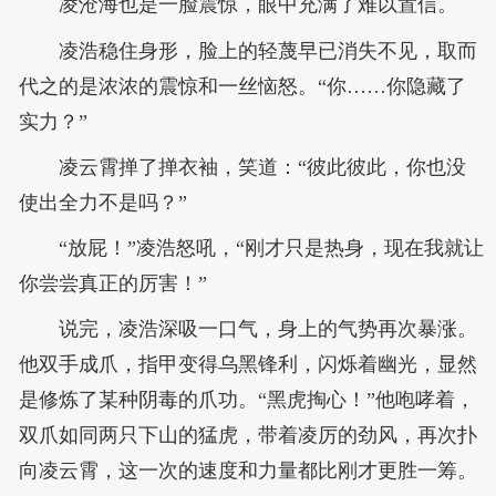
凌沧海也是一脸震惊，眼中充满了难以置信。
凌浩稳住身形，脸上的轻蔑早已消失不见，取而
代之的是浓浓的震惊和一丝恼怒。“你……你隐藏了
实力？”
凌云霄掸了掸衣袖，笑道：“彼此彼此，你也没
使出全力不是吗？”
“放屁！”凌浩怒吼，“刚才只是热身，现在我就让
你尝尝真正的厉害！”
说完，凌浩深吸一口气，身上的气势再次暴涨。
他双手成爪，指甲变得乌黑锋利，闪烁着幽光，显然
是修炼了某种阴毒的爪功。“黑虎掏心！”他咆哮着，
双爪如同两只下山的猛虎，带着凌厉的劲风，再次扑
向凌云霄，这一次的速度和力量都比刚才更胜一筹。