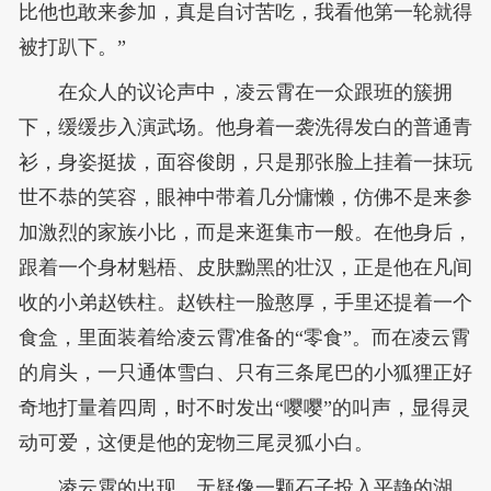
比他也敢来参加，真是自讨苦吃，我看他第一轮就得
被打趴下。”
在众人的议论声中，凌云霄在一众跟班的簇拥
下，缓缓步入演武场。他身着一袭洗得发白的普通青
衫，身姿挺拔，面容俊朗，只是那张脸上挂着一抹玩
世不恭的笑容，眼神中带着几分慵懒，仿佛不是来参
加激烈的家族小比，而是来逛集市一般。在他身后，
跟着一个身材魁梧、皮肤黝黑的壮汉，正是他在凡间
收的小弟赵铁柱。赵铁柱一脸憨厚，手里还提着一个
食盒，里面装着给凌云霄准备的“零食”。而在凌云霄
的肩头，一只通体雪白、只有三条尾巴的小狐狸正好
奇地打量着四周，时不时发出“嘤嘤”的叫声，显得灵
动可爱，这便是他的宠物三尾灵狐小白。
凌云霄的出现，无疑像一颗石子投入平静的湖