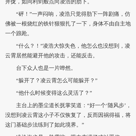
并拢，如同利剑般点向凌浩的肋下。
“砰！”一声闷响，凌浩只觉得肋下一阵剧痛，仿
佛被一根烧红的铁针狠狠扎了一下，身体不由自主地
一个踉跄。
“什么？！”凌浩大惊失色，他怎么也没想到，凌
云霄居然能避开他的攻击，还能反击。
台下众人也是一片哗然。
“躲开了？凌云霄怎么可能躲开？”
“他什么时候变得这么灵活了？”
主台上的墨尘道长抚掌笑道：“好一个‘随风步’，
没想到凌云霄这小子不仅恢复了，反而因祸得福，将
这门基础步法练到了如此境界。”