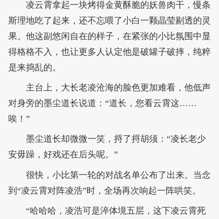
凌云霄拿起一块烤得金黄酥脆的妖兽肉干，慢条
斯理地吃了起来，还不忘喂了小白一颗晶莹剔透的灵
果。他这副悠闲自在的样子，在紧张的小比氛围中显
得格格不入，也让更多人认定他是破罐子破摔，纯粹
是来捣乱的。
主台上，大长老凌沧海的脸色更加难看，他低声
对身旁的墨尘道长说道：“道长，您看云霄这……
唉！”
墨尘道长却微微一笑，捋了捋胡须：“凌长老少
安毋躁，好戏还在后头呢。”
很快，小比第一轮的对战名单公布了出来。当念
到“凌云霄对阵凌浩”时，全场再次响起一阵哄笑。
“哈哈哈，凌浩可是淬体境五层，这下凌云霄死