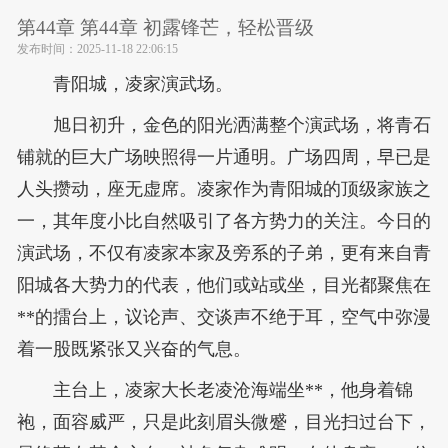
第44章 第44章 初露锋芒，轻松晋级
发布时间：
2025-11-18 22:06:15
青阳城，凌家演武场。
旭日初升，金色的阳光洒满整个演武场，将青石
铺就的巨大广场映照得一片通明。广场四周，早已是
人头攒动，座无虚席。凌家作为青阳城的顶级家族之
一，其年度小比自然吸引了各方势力的关注。今日的
演武场，不仅有凌家本家及旁系的子弟，更有来自青
阳城各大势力的代表，他们或站或坐，目光都聚焦在
**的擂台上，议论声、交谈声不绝于耳，空气中弥漫
着一股既紧张又兴奋的气息。
主台上，凌家大长老凌沧海端坐**，他身着锦
袍，面容威严，只是此刻眉头微蹙，目光扫过台下，