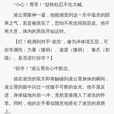
“小心！霄哥！”赵铁柱忍不住大喊。
凌云霄眼神一凝，他能感觉到这一爪中蕴含的阴
寒之气，若是被抓实了，恐怕不死也得脱层皮。他不
再大意，体内的系统开始运转。
【叮！检测到对手‘凌浩’，修为淬体境五层，可
掠夺属性：力量（微弱）、速度（微弱）、毒爪（初
级）。是否进行掠夺？】
“掠夺！”凌云霄在心中默念。
就在凌浩的双爪即将触碰到凌云霄身体的瞬间，
凌云霄的眼中闪过一丝微不可察的金光。他不退反
进，身体猛地向前一冲，竟然直接撞入了凌浩的怀
里。同时，他的左手看似随意地搭在了凌浩的肩膀
上。