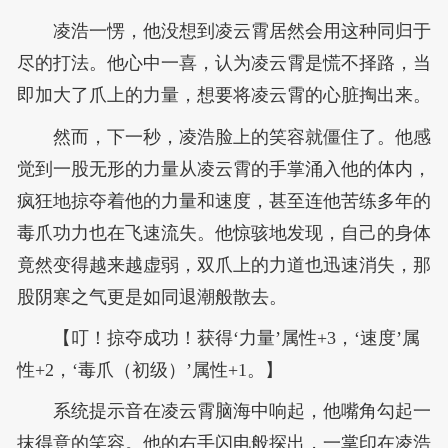
凌浩一愣，他没想到凌云霄居然会用这种同归于
尽的打法。他心中一喜，认为凌云霄是慌不择路，当
即加大了爪上的力量，想要将凌云霄的心脏掏出来。
然而，下一秒，凌浩脸上的笑容就僵住了。他感
觉到一股无形的力量从凌云霄的手掌涌入他的体内，
疯狂地掠夺着他的力量和速度，甚至连他苦练多年的
毒爪功力也在飞速流失。他惊骇地发现，自己的身体
竟然变得越来越虚弱，双爪上的力道也迅速消失，那
股阴寒之气更是如同退潮般散去。
【叮！掠夺成功！获得‘力量’属性+3，‘速度’属
性+2，‘毒爪（初级）’属性+1。】
系统提示音在凌云霄脑海中响起，他嘴角勾起一
抹得意的笑容。他的右手闪电般探出，一掌印在凌浩