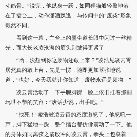
动筋骨。”说完，他纵身一跃，如同狸猫般轻盈地落
在了擂台上，动作潇洒飘逸，与传闻中的“废柴”形象
截然不同。
看到这一幕，主台上的墨尘道长眼中闪过一丝精
光，而大长老凌沧海的眉头则皱得更紧了。
“哟，没想到你这废物还敢上来？”凌浩见凌云霄
居然真的敢上台，先是一愣，随即更加嚣张地说
道，“也好，今天我就让你知道，废物永远是废物！”
凌云霄活动了一下手腕脚踝，脸上依旧挂着那副
玩世不恭的笑容：“废话少说，出手吧。”
“找死！”凌浩被凌云霄的态度激怒了，他怒吼一
声，脚下猛地一跺，整个擂台都仿佛震动了一下。他
的身体如同离弦之箭般冲向凌云霄，拳头上包裹着一