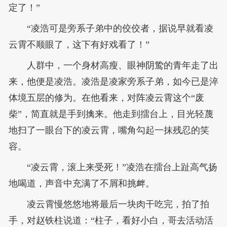
定了！”
“凌浩可是旁系子弟中的佼佼者，据说早就看凌
云霄不顺眼了，这下有好戏看了！”
人群中，一个身材高瘦、眼神阴鸷的青年走了出
来，他便是凌浩。凌浩是凌家旁系子弟，如今已是淬
体境五层的修为。在他看来，对阵凌云霄这个“废
柴”，简直就是手到擒来。他走到擂台上，目光轻蔑
地扫了一眼台下的凌云霄，嘴角勾起一抹残忍的笑
容。
“凌云霄，滚上来受死！”凌浩在擂台上趾高气扬
地喝道，声音中充满了不屑和挑衅。
凌云霄慢悠悠地将最后一块肉干吃完，拍了拍
手，对赵铁柱说道：“柱子，看好小白，哥去活动活