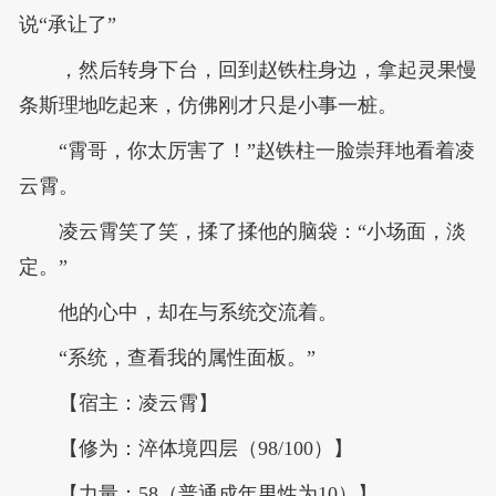
说“承让了”
，然后转身下台，回到赵铁柱身边，拿起灵果慢
条斯理地吃起来，仿佛刚才只是小事一桩。
“霄哥，你太厉害了！”赵铁柱一脸崇拜地看着凌
云霄。
凌云霄笑了笑，揉了揉他的脑袋：“小场面，淡
定。”
他的心中，却在与系统交流着。
“系统，查看我的属性面板。”
【宿主：凌云霄】
【修为：淬体境四层（98/100）】
【力量：58（普通成年男性为10）】