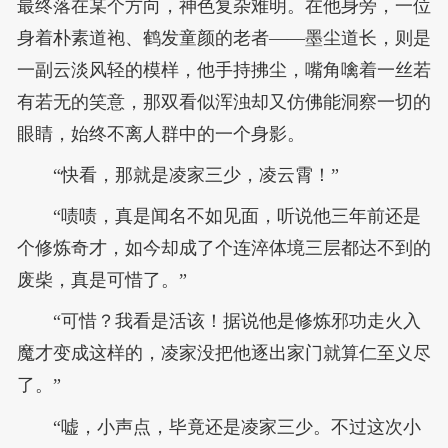
最终落在某个方向，神色复杂难明。在他身旁，一位
身着朴素道袍、鹤发童颜的老者——墨尘道长，则是
一副云淡风轻的模样，他手持拂尘，嘴角噙着一丝若
有若无的笑意，那双看似浑浊却又仿佛能洞察一切的
眼睛，始终不离人群中的一个身影。
“快看，那就是凌家三少，凌云霄！”
“啧啧，真是闻名不如见面，听说他三年前还是
个修炼奇才，如今却成了个连淬体境三层都达不到的
废柴，真是可惜了。”
“可惜？我看是活该！据说他是修炼邪功走火入
魔才变成这样的，凌家没把他逐出家门就算仁至义尽
了。”
“嘘，小声点，毕竟还是凌家三少。不过这次小