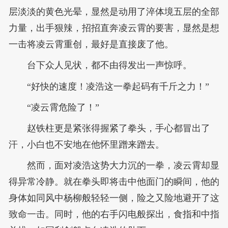
层淡淡的黄色光晕，显然是动用了淬体境五层的全部
力量，出手狠辣，招招直奔凌云霄的要害，显然是想
一击将凌云霄重创，最好是直接废了他。
台下众人见状，都不由得发出一声惊呼。
“好快的速度！凌浩这一拳起码有千斤之力！”
“凌云霄危险了！”
赵铁柱更是紧张得握紧了拳头，手心都冒出了
汗，小白也不安地在他怀里蹭来蹭去。
然而，面对凌浩这势大力沉的一拳，凌云霄却显
得异常冷静。就在拳头即将击中他面门的瞬间，他的
身体如同风中杨柳般轻轻一侧，险之又险地避开了这
致命一击。同时，他的右手闪电般探出，食指和中指