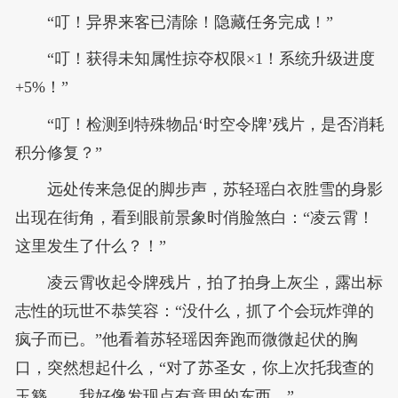
“叮！异界来客已清除！隐藏任务完成！”
“叮！获得未知属性掠夺权限×1！系统升级进度
+5%！”
“叮！检测到特殊物品‘时空令牌’残片，是否消耗
积分修复？”
远处传来急促的脚步声，苏轻瑶白衣胜雪的身影
出现在街角，看到眼前景象时俏脸煞白：“凌云霄！
这里发生了什么？！”
凌云霄收起令牌残片，拍了拍身上灰尘，露出标
志性的玩世不恭笑容：“没什么，抓了个会玩炸弹的
疯子而已。”他看着苏轻瑶因奔跑而微微起伏的胸
口，突然想起什么，“对了苏圣女，你上次托我查的
玉簪……我好像发现点有意思的东西。”