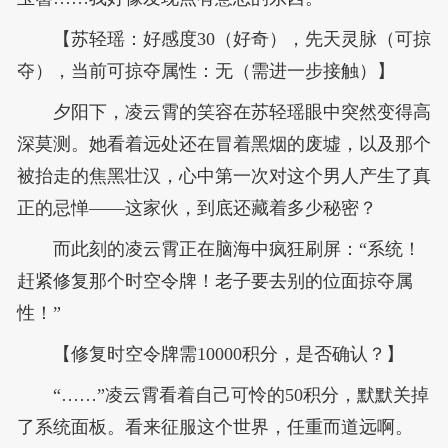
【苏轻瑶：好感度30（好奇），先天灵脉（可掠
夺），当前可掠夺属性：无（需进一步接触）】
夕阳下，凌云霄的笑容在苏轻瑶眼中突然变得高
深莫测。她看着远处还在冒着黑烟的废墟，以及那个
被抬走的焦黑壮汉，心中第一次对这个男人产生了真
正的忌惮——这家伙，到底还藏着多少秘密？
而此刻的凌云霄正在脑海中疯狂刷屏：“系统！
赶紧修复那个时空令牌！老子要去别的位面掠夺属
性！”
【修复时空令牌需10000积分，是否确认？】
“……”凌云霄看着自己可怜的50积分，默默关掉
了系统面板。看来征服这个世界，任重而道远啊。