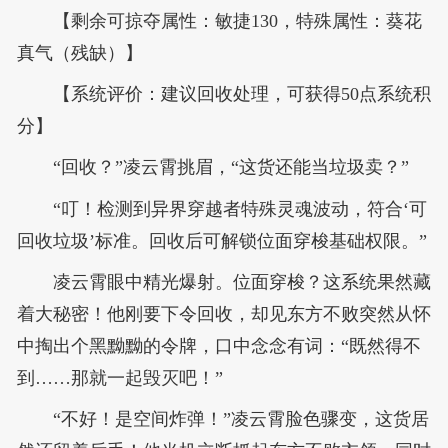
【剩余可掠夺属性：敏捷130，特殊属性：葵花
真气（残缺）】
【系统评价：建议回收处理，可获得50点系统积
分】
“回收？”凌云霄挑眉，“这货还能当垃圾卖？”
“叮！检测到异界穿越者特殊灵魂波动，符合‘可
回收垃圾’标准。回收后可解锁位面穿梭基础权限。”
凌云霄眼中精光爆射。位面穿梭？这系统果然藏
着大秘密！他刚要下令回收，却见东方不败突然从怀
中掏出个黑黝黝的令牌，口中念念有词：“既然得不
到……那就一起毁灭吧！”
“不好！是空间炸弹！”凌云霄脸色骤变，这货居