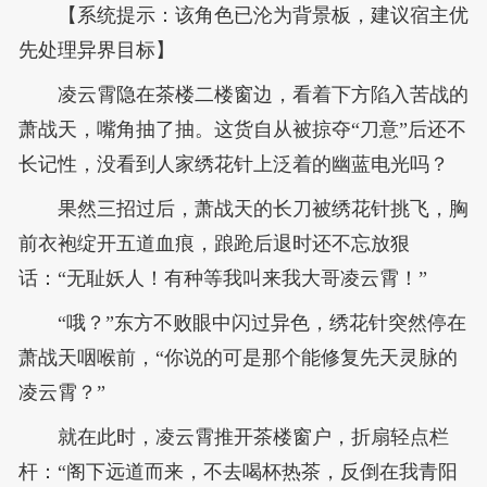
【系统提示：该角色已沦为背景板，建议宿主优
先处理异界目标】
凌云霄隐在茶楼二楼窗边，看着下方陷入苦战的
萧战天，嘴角抽了抽。这货自从被掠夺“刀意”后还不
长记性，没看到人家绣花针上泛着的幽蓝电光吗？
果然三招过后，萧战天的长刀被绣花针挑飞，胸
前衣袍绽开五道血痕，踉跄后退时还不忘放狠
话：“无耻妖人！有种等我叫来我大哥凌云霄！”
“哦？”东方不败眼中闪过异色，绣花针突然停在
萧战天咽喉前，“你说的可是那个能修复先天灵脉的
凌云霄？”
就在此时，凌云霄推开茶楼窗户，折扇轻点栏
杆：“阁下远道而来，不去喝杯热茶，反倒在我青阳