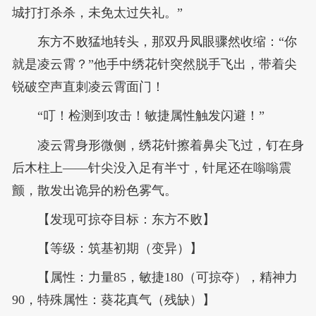
城打打杀杀，未免太过失礼。”
东方不败猛地转头，那双丹凤眼骤然收缩：“你
就是凌云霄？”他手中绣花针突然脱手飞出，带着尖
锐破空声直刺凌云霄面门！
“叮！检测到攻击！敏捷属性触发闪避！”
凌云霄身形微侧，绣花针擦着鼻尖飞过，钉在身
后木柱上——针尖没入足有半寸，针尾还在嗡嗡震
颤，散发出诡异的粉色雾气。
【发现可掠夺目标：东方不败】
【等级：筑基初期（变异）】
【属性：力量85，敏捷180（可掠夺），精神力
90，特殊属性：葵花真气（残缺）】