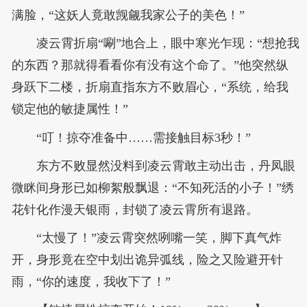
满脸，“这妖人竟敢觊觎我家公子的美色！”
凌云霄折扇“唰”地合上，眼中寒光乍现：“想抢我
的东西？那就得看看你有没有这个命了。”他突然纵
身跃下二楼，折扇直指东方不败眉心，“系统，给我
锁定他的敏捷属性！”
“叮！掠夺准备中……需接触目标3秒！”
东方不败显然没料到凌云霄敢主动出击，丹凤眼
微眯间身形已如柳絮般飘退：“不知死活的小子！”绣
花针化作漫天银雨，封锁了凌云霄所有退路。
“太慢了！”凌云霄突然咧嘴一笑，脚下真气炸
开，身形竟在空中划出诡异弧线，险之又险避开针
雨，“你的速度，我收下了！”