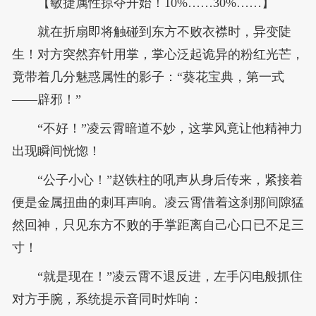
【敏捷属性掠夺开始！10%……30%……】
就在折扇即将触碰到东方不败衣襟时，异变陡
生！对方突然弃针用掌，掌心泛起诡异的粉红光芒，
竟带着几分魅惑属性的影子：“葵花宝典，第一式
——辟邪！”
“不好！”凌云霄暗道不妙，这掌风竟让他精神力
出现瞬间恍惚！
“公子小心！”赵铁柱的吼声从身后传来，紧接着
便是金属扭曲的刺耳声响。凌云霄借着这刹那间隙猛
然回神，只见东方不败的手掌距离自己心口已不足三
寸！
“就是现在！”凌云霄不退反进，左手闪电般抓住
对方手腕，系统提示音同时炸响：