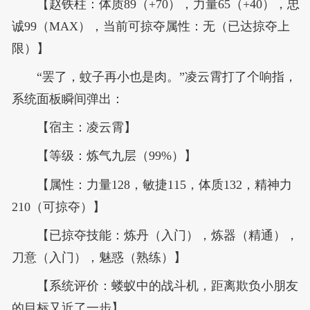
【赵铁柱：体质89（+70），力量65（+40），忠
诚99（MAX），当前可掠夺属性：无（已达掠夺上
限）】
“罢了，蚊子再小也是肉。”凌云霄打了个响指，
系统面板瞬间弹出：
【宿主：凌云霄】
【等级：炼气九层（99%）】
【属性：力量128，敏捷115，体质132，精神力
210（可掠夺）】
【已掠夺技能：炼丹（入门），炼器（精通），
刀意（入门），魅惑（熟练）】
【系统评价：蝼蚁中的战斗机，距离欺负小朋友
的目标又近了一步】