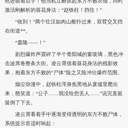
然还留着后手！他当机立断抓起东方不败衣领，同时
激活刚解析的葵花身法：“赵铁柱！挡住！”
“收到！”两个壮汉如肉山般扑过来，双臂交叉挡
在街道**。
“轰隆——！”
剧烈爆炸声震碎了半个青阳城的窗玻璃，黑色冲
击波席卷整条大街。凌云霄借着葵花身法的残影效
果，抱着东方不败的“尸体”险之又险冲出爆炸范围。
烟尘弥漫中，赵铁柱浑身焦黑地从废墟里爬出
来，憨笑道：“公子……我没给您丢人……”说完直挺
挺倒了下去。
凌云霄看着手中逐渐变得透明的东方不败尸体，
系统提示音适时响起：