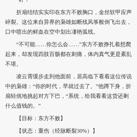
折扇结结实实印在东方不败胸口，金丝软甲应声
碎裂。这位来自异界的枭雄如断线风筝般倒飞出去，
口中喷出的鲜血在空中划出凄艳弧线。
“不可能……你怎么会……”东方不败挣扎着想爬
起来，却发现四肢百骸都在刺痛，体内真气更是紊乱
不堪。
凌云霄缓步走到他面前，居高临下看着这位传说
中的枭雄：“你的时代，早就过去了。”他蹲下身，折
扇轻佻地挑起对方下巴，“系统，给我看看这货还剩
什么值钱的。”
【目标：东方不败】
【状态：重伤（经脉断裂30%）】