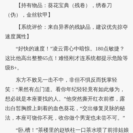
【持有物品：葵花宝典（残卷），绣春刀
（伪），金丝软甲】
【系统评价：来自异界的残缺品，建议优先掠夺
速度属性】
“好快的速度！”凌云霄心中暗惊。180点敏捷？
这比他高出整整65点！难怪刚才连系统都提示危险等
级B+。
东方不败见一击不中，非但不惧反而抚掌轻
笑：“果然有点门道。看你年纪轻轻竟有如此修为，
想必就是本座要找的人。”他突然撕开红衣前襟，露
出白皙胸膛上刺着的血色葵花，“交出修复灵脉的秘
法，本座可饶你不死，收你做个男宠也未尝不可。”
“卧,槽！”茶楼里的赵铁柱一口茶水喷了前排姑娘