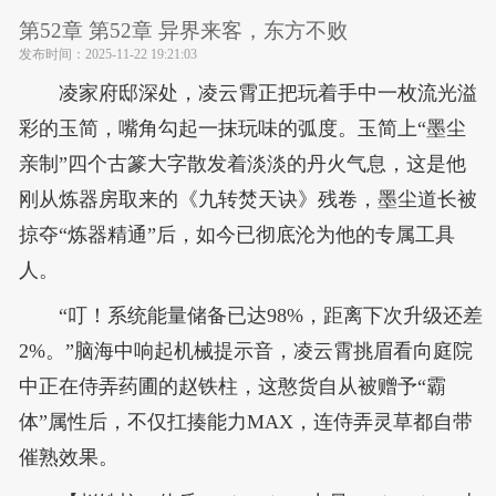
第52章 第52章 异界来客，东方不败
发布时间：
2025-11-22 19:21:03
凌家府邸深处，凌云霄正把玩着手中一枚流光溢
彩的玉简，嘴角勾起一抹玩味的弧度。玉简上“墨尘
亲制”四个古篆大字散发着淡淡的丹火气息，这是他
刚从炼器房取来的《九转焚天诀》残卷，墨尘道长被
掠夺“炼器精通”后，如今已彻底沦为他的专属工具
人。
“叮！系统能量储备已达98%，距离下次升级还差
2%。”脑海中响起机械提示音，凌云霄挑眉看向庭院
中正在侍弄药圃的赵铁柱，这憨货自从被赠予“霸
体”属性后，不仅扛揍能力MAX，连侍弄灵草都自带
催熟效果。