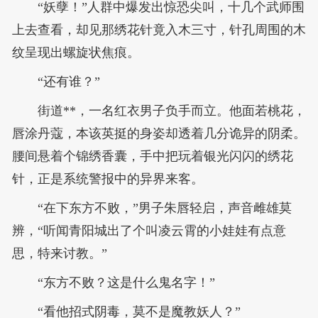
“妖孽！”人群中爆发出惊恐尖叫，十几个武师围
上去查看，却见那绣花针竟入木三寸，针孔周围的木
纹呈现出螺旋状焦痕。
“还有谁？”
街道**，一名红衣男子负手而立。他面若桃花，
唇涂丹蔻，本该英挺的身姿却透着几分诡异的阴柔。
腰间悬着个锦绣香囊，手中把玩着银光闪闪的绣花
针，正是系统警报中的异界来客。
“在下东方不败，”男子朱唇轻启，声音雌雄莫
辨，“听闻青阳城出了个叫凌云霄的小娃娃有点意
思，特来讨教。”
“东方不败？这是什么鬼名字！”
“看他招式阴毒，莫不是魔教妖人？”