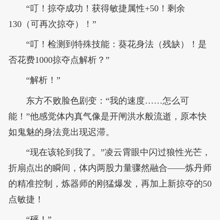
“叮！掠夺成功！获得敏捷属性+50！剩余
130（可再次掠夺）！”
“叮！检测到特殊技能：葵花身法（残缺）！是
否花费1000掠夺点解析？”
“解析！”
东方不败脸色剧变：“我的速度……怎么可
能！”他感觉体内真气像是开闸洪水般流逝，原本快
如鬼魅的身法竟出现迟滞。
“现在该轮到我了。”凌云霄眼中闪过狼性光芒，
折扇点出的瞬间，体内两股力量骤然融合——炼丹师
的精准控制，炼器师的刚猛爆发，再加上新掠夺的50
点敏捷！
“砰！”