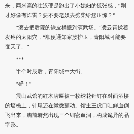
来，两米高的壮汉硬是跑出了小媳妇的慌张感，“刚
才好像有炸雷？要不要老奴去劈柴给您压惊？”
“滚去把后院的铁皮桶搬到演武场。”凌云霄揉着
发疼的太阳穴，“顺便通知家族护卫，青阳城可能要
变天了。”
***
半个时辰后，青阳城**大街。
“砰！”
震山武馆的红木牌匾被一枚绣花针钉在对面酒楼
的墙檐上，针尾还在微微颤动。馆主王虎口吐鲜血倒
飞出来，胸前赫然出现三个细密血洞，构成诡异的品
字形。