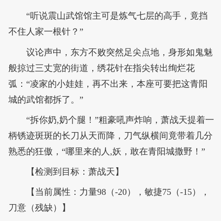
“听说震山武馆馆主可是炼气七层的高手，竟挡
不住人家一根针？”
议论声中，东方不败突然足尖点地，身形如鬼魅
般掠过三丈宽的街道，绣花针在指尖转出绚烂花
弧：“凌家的小娃娃，再不出来，本座可要把这青阳
城的武馆都拆了。”
“拆你奶,奶个腿！”粗豪吼声炸响，萧战天提着一
柄锈迹斑斑的长刀从天而降，刀气纵横间竟带着几分
熟悉的狂傲，“哪里来的人,妖，敢在青阳城撒野！”
【检测到目标：萧战天】
【当前属性：力量98（-20），敏捷75（-15），
刀意（残缺）】