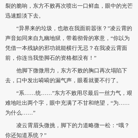
裂的脆响，东方不败再次喷出一口鲜血，眼中的光芒
迅速黯淡下去。
“异界来的垃圾，也敢在我面前嚣张？”凌云霄的
声音如同来自九幽地狱，带着彻骨的寒意，“你以为
凭借一本残缺的邪功就能横行无忌？在我凌云霄面
前，你连当我垫脚石的资格都没有！”
他脚下微微用力，东方不败的胸口再次塌陷下
去，口中发出嗬嗬的漏气声，眼看就要不行了。
“系……统……”东方不败用尽最后一丝力气，艰
难地吐出两个字，眼中充满了不甘和绝望，“为……
为什么……”
凌云霄眉头微挑，脚下的力道略微一松：“哦？
你还知道系统？”