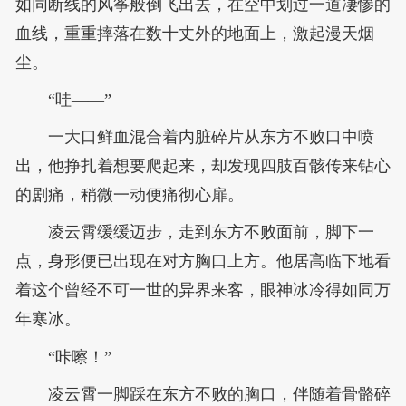
如同断线的风筝般倒飞出去，在空中划过一道凄惨的
血线，重重摔落在数十丈外的地面上，激起漫天烟
尘。
“哇——”
一大口鲜血混合着内脏碎片从东方不败口中喷
出，他挣扎着想要爬起来，却发现四肢百骸传来钻心
的剧痛，稍微一动便痛彻心扉。
凌云霄缓缓迈步，走到东方不败面前，脚下一
点，身形便已出现在对方胸口上方。他居高临下地看
着这个曾经不可一世的异界来客，眼神冰冷得如同万
年寒冰。
“咔嚓！”
凌云霄一脚踩在东方不败的胸口，伴随着骨骼碎