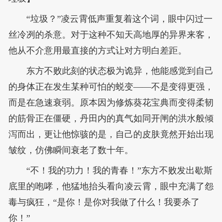
“垃圾？”凌云霄低声重复着这个词，眼中闪过一
丝冷冽的杀意。对于这种不知天高地厚的异界来客，
他从不介意用最直接的方式让对方明白差距。
东方不败此刻的状态极为诡异，他能感觉到自己
的身体正在发生某种可怕的蜕变——不是变得更强，
而是在急速衰弱。原本因为修炼葵花宝典而变得柔韧
的筋骨正在僵硬，丹田内的真气如同开闸的洪水般倾
泻而出，更让他惊骇的是，自己的皮肤竟然开始出现
皱纹，仿佛瞬间衰老了数十年。
“不！我的功力！我的青春！”东方不败发出歇斯
底里的咆哮，他猛地抬头看向凌云霄，眼中充满了怨
毒与疯狂，“是你！是你对我做了什么！我要杀了
你！”