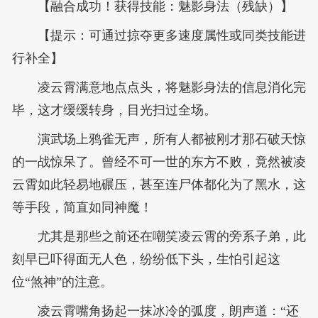
【融合成功！获得技能：魅影身法（残缺）】
【提示：可通过掠夺更多速度属性或同类技能进
行补全】
凌云霄满意地点点头，将魅影身法的信息消化完
毕，这才缓缓转身，目光扫过全场。
演武场上鸦雀无声，所有人都被刚才那石破天惊
的一战惊呆了。曾经不可一世的东方不败，竟然被凌
云霄如此轻易地碾压，甚至连尸体都化为了黑水，这
等手段，简直如同神魔！
尤其是那些之前还在嘲笑凌云霄的旁系子弟，此
刻早已吓得面无人色，纷纷低下头，生怕引起这
位“煞神”的注意。
凌云霄嘴角扬起一抹冰冷的弧度，朗声道：“还