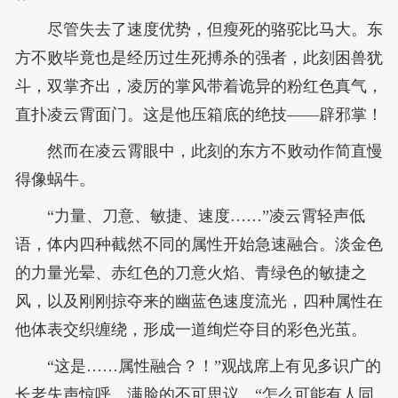
尽管失去了速度优势，但瘦死的骆驼比马大。东
方不败毕竟也是经历过生死搏杀的强者，此刻困兽犹
斗，双掌齐出，凌厉的掌风带着诡异的粉红色真气，
直扑凌云霄面门。这是他压箱底的绝技——辟邪掌！
然而在凌云霄眼中，此刻的东方不败动作简直慢
得像蜗牛。
“力量、刀意、敏捷、速度……”凌云霄轻声低
语，体内四种截然不同的属性开始急速融合。淡金色
的力量光晕、赤红色的刀意火焰、青绿色的敏捷之
风，以及刚刚掠夺来的幽蓝色速度流光，四种属性在
他体表交织缠绕，形成一道绚烂夺目的彩色光茧。
“这是……属性融合？！”观战席上有见多识广的
长老失声惊呼，满脸的不可思议，“怎么可能有人同