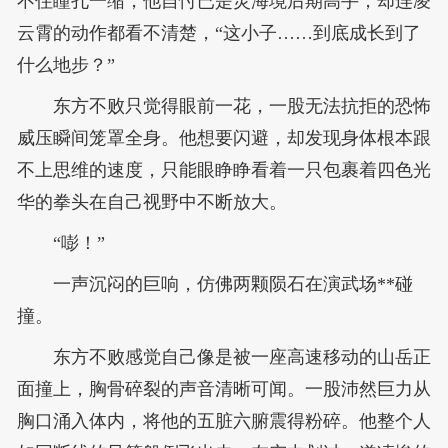
不住瞳孔一缩，他自忖已是灵海境后期高手，却连凌
云霄的动作都看不清楚，“这小子……到底成长到了
什么地步？”
东方不败只觉得眼前一花，一股无法抗拒的恐怖
威压瞬间笼罩全身。他想要闪避，却发现身体根本跟
不上思维的速度，只能眼睁睁看着一只包裹着四色光
华的拳头在自己视野中不断放大。
“嘭！”
一声沉闷的巨响，仿佛两颗陨石在演武场**碰
撞。
东方不败感觉自己像是被一座高速移动的山岳正
面撞上，胸骨碎裂的声音清晰可闻。一股沛然巨力从
胸口涌入体内，将他的五脏六腑震得粉碎。他整个人