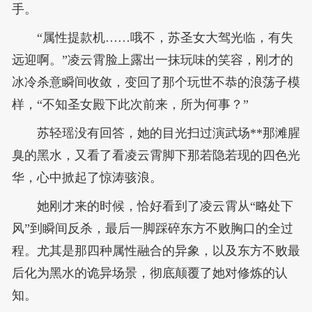
手。
“属性提款机……哦不，苏圣女大驾光临，有失
远迎啊。”凌云霄脸上露出一抹玩味的笑容，刚才的
冰冷杀意瞬间收敛，变回了那个玩世不恭的浪荡子模
样，“不知圣女殿下此次前来，所为何事？”
苏轻瑶没有回答，她的目光扫过演武场**那滩腥
臭的黑水，又看了看凌云霄脚下那若隐若现的四色光
华，心中掀起了惊涛骇浪。
她刚才来的时候，恰好看到了凌云霄从“略处下
风”到瞬间反杀，最后一脚踩碎东方不败胸口的全过
程。尤其是那四种属性融合的异象，以及东方不败最
后化为黑水的诡异场景，彻底颠覆了她对修炼的认
知。