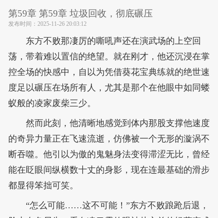
第59章 第59章 垃圾回收，彻底碾压
发布时间：
2025-11-26 20:03:12
东方不败那凄厉的嘶吼声还在演武场的上空回
荡，带着难以置信的绝望。就在刚才，他还沉浸在掌
控全场的快感中，自以为凭借葵花宝典练就的绝世速
度足以碾压在场所有人，尤其是那个在他眼中如同蝼
蚁般的凌家废柴三少。
然而此刻，他清晰地感觉到体内那股支撑他速度
的奇异力量正在飞速流逝，仿佛被一个无形的漩涡不
断吞噬。他引以为傲的鬼魅身法变得滞涩无比，曾经
能在眨眼间纵横数十丈的身影，现在连最基础的滑步
都显得笨拙可笑。
“怎么可能……这不可能！”东方不败踉跄后退，