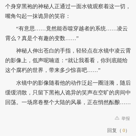
个身穿黑袍的神秘人正通过一面水镜观察着这一切，
嘴角勾起一抹诡异的笑容：
“有意思……竟然能吞噬穿越者的系统……凌云
霄么？真是个有趣的变数……”
神秘人伸出苍白的手指，轻轻点在水镜中凌云霄
的影像上，低声呢喃道：“就让我看看，你到底能给
这个腐朽的世界，带来多少惊喜吧……”
水镜中的影像随着他的动作泛起一圈涟漪，随后
缓缓消散，只留下黑袍人诡异的笑声在空旷的房间中
回荡。一场席卷整个大陆的风暴，正在悄然酝酿……
举报
回复（
0
）