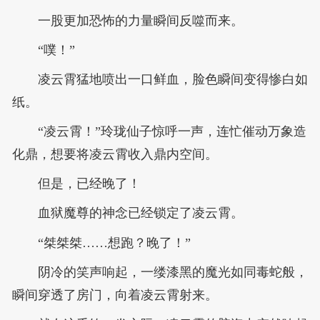
一股更加恐怖的力量瞬间反噬而来。
“噗！”
凌云霄猛地喷出一口鲜血，脸色瞬间变得惨白如
纸。
“凌云霄！”玲珑仙子惊呼一声，连忙催动万象造
化鼎，想要将凌云霄收入鼎内空间。
但是，已经晚了！
血狱魔尊的神念已经锁定了凌云霄。
“桀桀桀……想跑？晚了！”
阴冷的笑声响起，一缕漆黑的魔光如同毒蛇般，
瞬间穿透了房门，向着凌云霄射来。