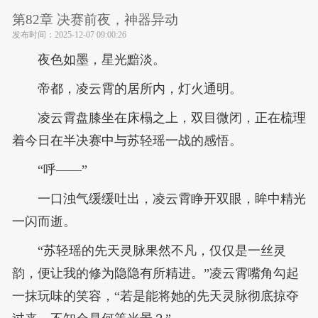
第82章 决赛前夜，神器异动
发布时间：
2025-12-07 09:00:26
夜色如墨，星光黯淡。
帝都，凌云霄的居所内，灯火通明。
凌云霄盘膝坐在床榻之上，双目微闭，正在梳理
着今日在半决赛中与苏轻瑶一战的感悟。
“呼——”
一口浊气缓缓吐出，凌云霄睁开双眼，眸中精光
一闪而逝。
“苏轻瑶的先天灵脉果然不凡，仅仅是一丝灵
韵，便让我的修为隐隐有所精进。”凌云霄嘴角勾起
一抹玩味的笑容，“若是能将她的先天灵脉彻底掠夺