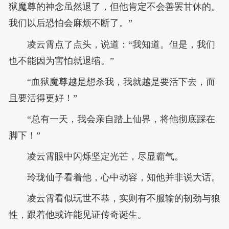
狱魔尊的神念虽然退了，但他肯定不会善罢甘休的。
我们以后恐怕会麻烦不断了。”
凌云霄点了点头，说道：“我知道。但是，我们
也不能因为害怕就退缩。”
“血狱魔尊越是想杀我，我就越是要活下去，而
且要活得更好！”
“总有一天，我会亲自踏上仙界，将他彻底踩在
脚下！”
凌云霄眼中闪烁坚定光芒，尽显霸气。
玲珑仙子看着他，心中动容，知他并非说大话。
凌云霄看似玩世不恭，实则有不服输的韧劲与狼
性，跟着他或许能见证传奇诞生。