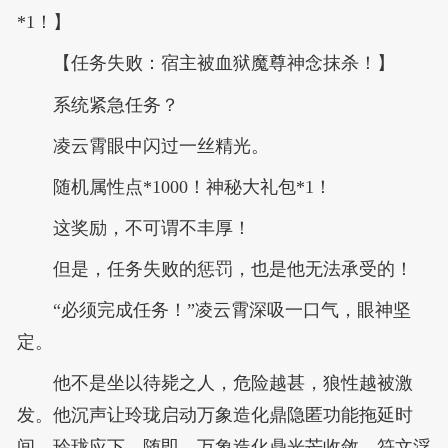
*1！】
【任务失败：宿主被血狱魔尊神念抹杀！】
系统紧急任务？
凌云霄眼中闪过一丝精光。
随机属性点*1000！神秘大礼包*1！
这奖励，不可谓不丰厚！
但是，任务失败的惩罚，也是他无法承受的！
“必须完成任务！”凌云霄深吸一口气，眼神坚
定。
他不是坐以待毙之人，危险越甚，狼性越被激
发。他沉声让玲珑启动万象造化鼎隐匿功能拖延时
间，玲珑应下。随即，万象造化鼎光芒收敛，符文浮