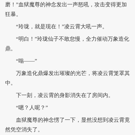
磨！”血狱魔尊的神念发出一声怒吼，攻击变得更加
狂暴。
“玲珑，就是现在！”凌云霄大吼一声。
“明白！”玲珑仙子不敢怠慢，全力催动万象造化
鼎。
“嗡——”
万象造化鼎爆发出璀璨的光芒，将凌云霄笼罩其
中。
下一刻，凌云霄的身影消失在了房间内。
“嗯？人呢？”
血狱魔尊的神念愣了一下，显然没想到凌云霄竟
然凭空消失了。