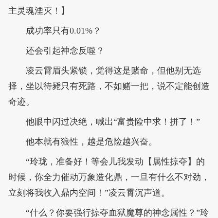
主灵魂湮灭！】
成功率只有0.01%？
还会引起神念反噬？
凌云霄眉头紧锁，觉得这是赌命，但他别无选
择，坐以待毙只有死路，不如赌一把，说不定能创造
奇迹。
他眼中闪过决绝，喊出“富贵险中求！拼了！”
他本就有狼性，越是危险越兴奋。
“玲珑，准备好！等会儿我发动【属性掠夺】的
时候，你全力催动万象造化鼎，一旦有什么不对劲，
立刻将我收入鼎内空间！”凌云霄沉声道。
“什么？你要强行掠夺血狱魔尊的神念属性？”玲