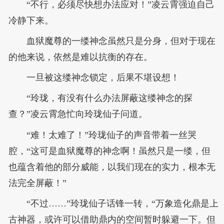
“不行，必须尽快想办法应对！”凌云霄强迫自己
冷静下来。
血狱魔尊的一缕神念虽然只是分身，但对于现在
的他来说，依然是难以抗衡的存在。
一旦被这缕神念锁定，后果不堪设想！
“玲珑，有没有什么办法屏蔽这缕神念的探
查？”凌云霄急忙向玲珑仙子问道。
“难！太难了！”玲珑仙子的声音带着一丝哭
腔，“这可是血狱魔尊的神念啊！虽然只是一缕，但
也蕴含着他的部分威能，以我们现在的实力，根本无
法完全屏蔽！”
“不过……”玲珑仙子话锋一转，“万象造化鼎是上
古神器，或许可以借助鼎内的空间暂时躲避一下。但