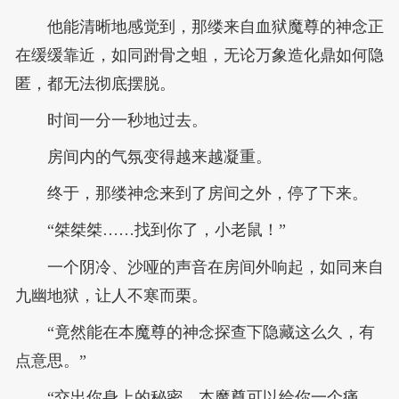
他能清晰地感觉到，那缕来自血狱魔尊的神念正
在缓缓靠近，如同跗骨之蛆，无论万象造化鼎如何隐
匿，都无法彻底摆脱。
时间一分一秒地过去。
房间内的气氛变得越来越凝重。
终于，那缕神念来到了房间之外，停了下来。
“桀桀桀……找到你了，小老鼠！”
一个阴冷、沙哑的声音在房间外响起，如同来自
九幽地狱，让人不寒而栗。
“竟然能在本魔尊的神念探查下隐藏这么久，有
点意思。”
“交出你身上的秘密，本魔尊可以给你一个痛