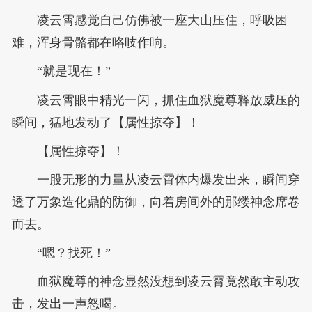
凌云霄感觉自己仿佛被一座大山压住，呼吸困
难，浑身骨骼都在咯吱作响。
“就是现在！”
凌云霄眼中精光一闪，抓住血狱魔尊释放威压的
瞬间，猛地发动了【属性掠夺】！
【属性掠夺】！
一股无形的力量从凌云霄体内爆发出来，瞬间穿
透了万象造化鼎的防御，向着房间外的那缕神念席卷
而去。
“嗯？找死！”
血狱魔尊的神念显然没想到凌云霄竟然敢主动攻
击，发出一声怒喝。