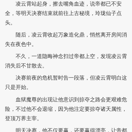
凌云霄站起身，擦去嘴角血迹，说帝都已不安
全，等明天决赛结束就前往上古秘境，玲珑仙子点
头。
随后，凌云霄收起万象造化鼎，悄然离开房间消
失在夜色中。
不久，一道隐晦神念扫过帝都上空，发现凌云霄
消失后不甘散去。
决赛前夜的危机暂时告一段落，但凌云霄明白这
只是开始。
血狱魔尊的出现让他意识到掠夺之路会更艰难危
险，不过他不会退缩，因为他注定要掠夺诸天属性，
登顶万界主宰。
明天决赛，他不仅要赢，还要赢得漂亮，让帝都