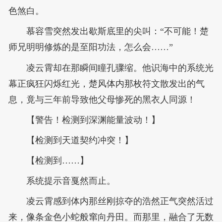
色煞白。
慕容雪突然发出歇斯底里的尖叫：“不可能！楚
师兄明明修炼的是至阳功法，怎么会……”
凌云霄却在那瞬间瞳孔骤缩。他识海中的系统光
幕正疯狂闪烁红光，楚风体内那枚符文散发出的气
息，竟与三年前导致他父母惨死的黑衣人同源！
【警告！检测到深渊能量波动！】
【检测到天道契约冲突！】
【检测到……】
系统提示音戛然而止。
凌云霄感到体内那丝刚掠夺的浩然正气突然活过
来，像条金色小蛇般窜向丹田。而那里，融合了无数