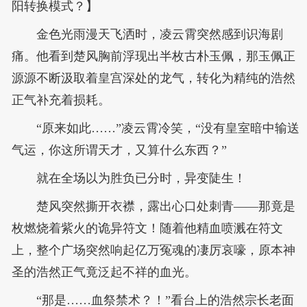
阳转换模式？】
金色光雨漫天飞洒时，凌云霄突然感到识海剧
痛。他看到楚风胸前浮现出半枚古朴玉佩，那玉佩正
源源不断汲取着皇宫深处的龙气，转化为精纯的浩然
正气补充着损耗。
“原来如此……”凌云霄冷笑，“没有皇室暗中输送
气运，你这所谓天才，又算什么东西？”
就在全场以为胜负已分时，异变陡生！
楚风突然撕开衣襟，露出心口处刺青——那竟是
枚燃烧着紫火的诡异符文！随着他精血喷溅在符文
上，整个广场突然响起亿万冤魂的凄厉哀嚎，原本神
圣的浩然正气竟泛起不祥的血光。
“那是……血祭禁术？！”看台上的浩然宗长老面