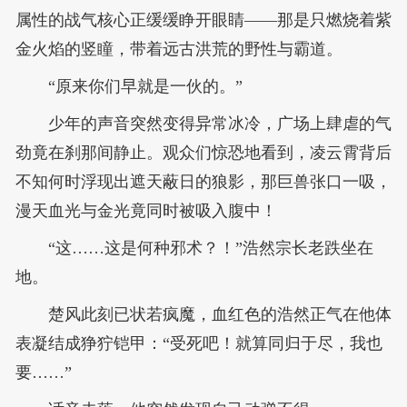
属性的战气核心正缓缓睁开眼睛——那是只燃烧着紫
金火焰的竖瞳，带着远古洪荒的野性与霸道。
“原来你们早就是一伙的。”
少年的声音突然变得异常冰冷，广场上肆虐的气
劲竟在刹那间静止。观众们惊恐地看到，凌云霄背后
不知何时浮现出遮天蔽日的狼影，那巨兽张口一吸，
漫天血光与金光竟同时被吸入腹中！
“这……这是何种邪术？！”浩然宗长老跌坐在
地。
楚风此刻已状若疯魔，血红色的浩然正气在他体
表凝结成狰狞铠甲：“受死吧！就算同归于尽，我也
要……”