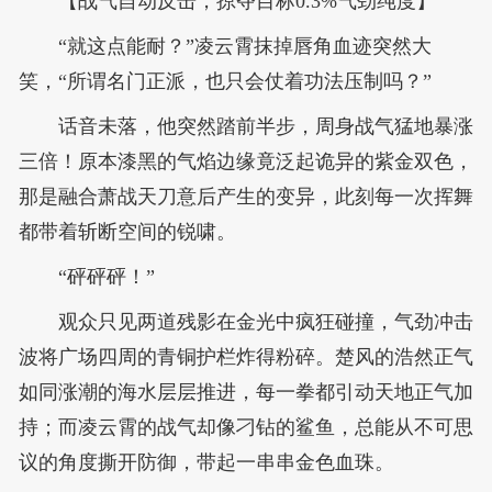
【战气自动反击，掠夺目标0.3%气劲纯度】
“就这点能耐？”凌云霄抹掉唇角血迹突然大
笑，“所谓名门正派，也只会仗着功法压制吗？”
话音未落，他突然踏前半步，周身战气猛地暴涨
三倍！原本漆黑的气焰边缘竟泛起诡异的紫金双色，
那是融合萧战天刀意后产生的变异，此刻每一次挥舞
都带着斩断空间的锐啸。
“砰砰砰！”
观众只见两道残影在金光中疯狂碰撞，气劲冲击
波将广场四周的青铜护栏炸得粉碎。楚风的浩然正气
如同涨潮的海水层层推进，每一拳都引动天地正气加
持；而凌云霄的战气却像刁钻的鲨鱼，总能从不可思
议的角度撕开防御，带起一串串金色血珠。