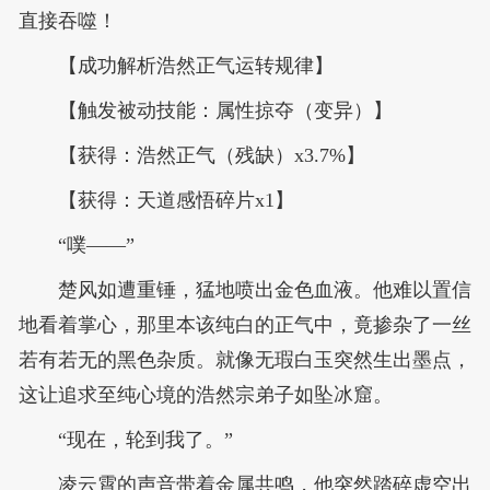
直接吞噬！
【成功解析浩然正气运转规律】
【触发被动技能：属性掠夺（变异）】
【获得：浩然正气（残缺）x3.7%】
【获得：天道感悟碎片x1】
“噗——”
楚风如遭重锤，猛地喷出金色血液。他难以置信
地看着掌心，那里本该纯白的正气中，竟掺杂了一丝
若有若无的黑色杂质。就像无瑕白玉突然生出墨点，
这让追求至纯心境的浩然宗弟子如坠冰窟。
“现在，轮到我了。”
凌云霄的声音带着金属共鸣，他突然踏碎虚空出