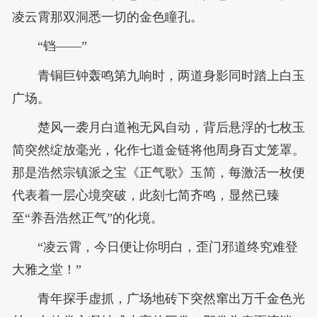
凌云霄那双洞悉一切的金色瞳孔。
“铛——”
青铜巨钟轰鸣第九响时，两道身影同时踏上白玉
广场。
楚风一袭月白道袍无风自动，背后悬浮的七枚玉
简突然绽放毫光，化作七道金链将他周身百丈笼罩。
那是浩然宗镇派之宝《正气歌》玉简，每激活一枚便
代表着一层心境突破，此刻七简齐鸣，显然已臻
至“养吾浩然正气”的化境。
“凌云霄，今日便让你明白，歪门邪道终究难登
大雅之堂！”
青年探手虚抓，广场地砖下突然窜出万千金色光