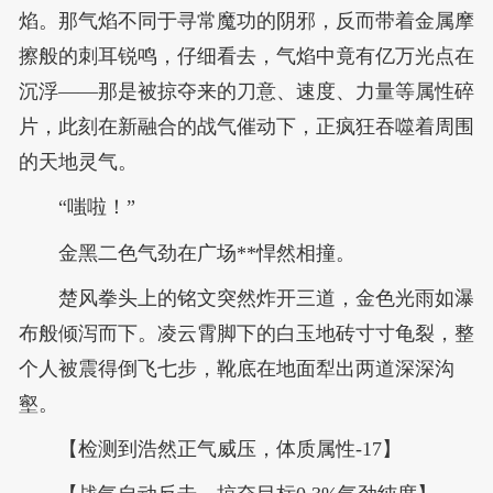
焰。那气焰不同于寻常魔功的阴邪，反而带着金属摩
擦般的刺耳锐鸣，仔细看去，气焰中竟有亿万光点在
沉浮——那是被掠夺来的刀意、速度、力量等属性碎
片，此刻在新融合的战气催动下，正疯狂吞噬着周围
的天地灵气。
“嗤啦！”
金黑二色气劲在广场**悍然相撞。
楚风拳头上的铭文突然炸开三道，金色光雨如瀑
布般倾泻而下。凌云霄脚下的白玉地砖寸寸龟裂，整
个人被震得倒飞七步，靴底在地面犁出两道深深沟
壑。
【检测到浩然正气威压，体质属性-17】