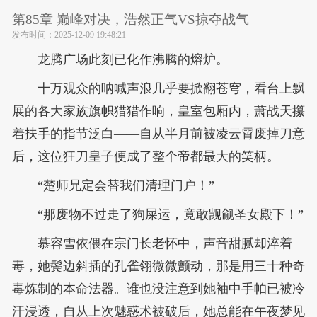
第85章 巅峰对决，浩然正气VS掠夺战气
发布时间：
2025-12-09 19:48:21
龙腾广场此刻已化作沸腾的熔炉。
十万观众的呐喊声浪几乎要掀翻苍穹，看台上飘
展的各大家族旗帜猎猎作响，皇室包厢内，萧战天攥
着扶手的指节泛白——自从半月前被凌云霄废掉刀意
后，这位狂刀皇子便成了整个帝都最大的笑柄。
“楚师兄定会替我们清理门户！”
“那废物不过走了狗屎运，竟敢觊觎圣女殿下！”
慕容雪依偎在宗门长老怀中，声音甜腻却淬着
毒，她鬓边斜插的孔雀翎微微颤动，那是用三十种奇
毒炼制的本命法器。谁也没注意到她袖中手帕已被冷
汗浸透，自从上次魅惑术被破后，她总能在午夜梦见