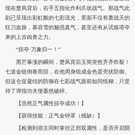
现在楚风背后，右手五指化作利爪状战气。那战气此
刻已呈现出彩虹般的七彩流光，里面不仅有萧战天的
狂刀血脉，慕容雪的魅惑真气，甚至还有从试炼塔夺
来的上古凶兽之力。
“掠夺·万象归一！”
黑芒暴涨的瞬间，楚风背后玉简突然齐齐炸裂！
七道金链倒卷而回，在他周身组成金色蛋壳状防御。
但这仓促凝结的防御在七彩战气面前如同纸糊，只坚
持了弹指功夫便轰然破碎。
【浩然正气属性掠夺成功！】
【获得技能：正气金钟罩（残缺）】
【检测到宿主同时掌控正邪双属性，是否开启阴