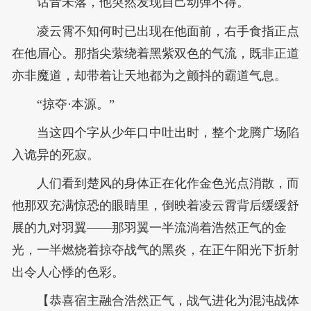
话音未落，他突然发现自己动弹不得。
凌云霄不知何时已出现在他面前，右手食指正点
在他眉心。那指尖萦绕着黑紫双色的气流，既非正道
亦非魔道，却带着让天地都为之颤抖的霸道气息。
“掠夺·本源。”
当这四个字从少年口中吐出时，整个龙腾广场陷
入诡异的死寂。
人们看到楚风的身体正在化作金色光点消散，而
他那双充满惊恐的眼睛里，倒映着凌云霄背后缓缓舒
展的九对羽翼——那羽翼一半流淌着浩然正气的金
光，一半燃烧着掠夺战气的黑炎，在正午阳光下折射
出令人心悸的色彩。
【恭喜宿主融合浩然正气，战气进化为混沌战体