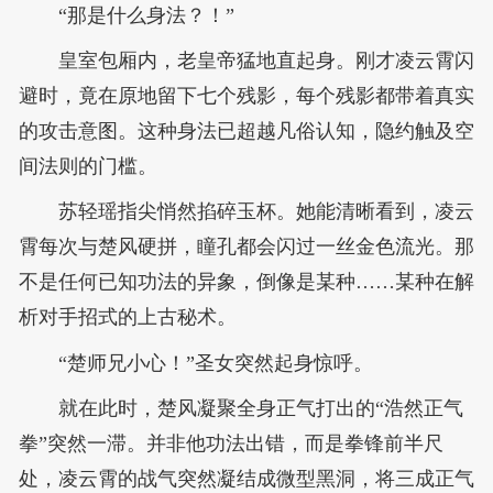
“那是什么身法？！”
皇室包厢内，老皇帝猛地直起身。刚才凌云霄闪
避时，竟在原地留下七个残影，每个残影都带着真实
的攻击意图。这种身法已超越凡俗认知，隐约触及空
间法则的门槛。
苏轻瑶指尖悄然掐碎玉杯。她能清晰看到，凌云
霄每次与楚风硬拼，瞳孔都会闪过一丝金色流光。那
不是任何已知功法的异象，倒像是某种……某种在解
析对手招式的上古秘术。
“楚师兄小心！”圣女突然起身惊呼。
就在此时，楚风凝聚全身正气打出的“浩然正气
拳”突然一滞。并非他功法出错，而是拳锋前半尺
处，凌云霄的战气突然凝结成微型黑洞，将三成正气