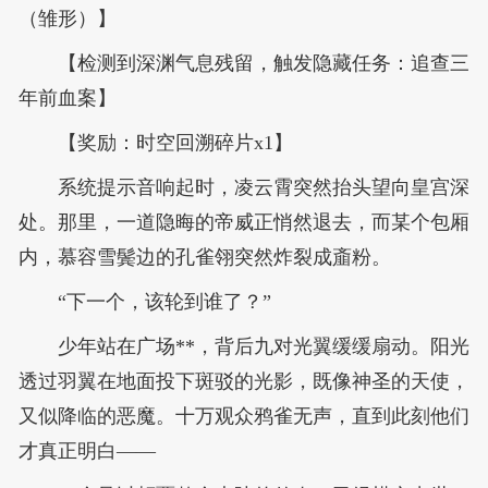
（雏形）】
【检测到深渊气息残留，触发隐藏任务：追查三
年前血案】
【奖励：时空回溯碎片x1】
系统提示音响起时，凌云霄突然抬头望向皇宫深
处。那里，一道隐晦的帝威正悄然退去，而某个包厢
内，慕容雪鬓边的孔雀翎突然炸裂成齑粉。
“下一个，该轮到谁了？”
少年站在广场**，背后九对光翼缓缓扇动。阳光
透过羽翼在地面投下斑驳的光影，既像神圣的天使，
又似降临的恶魔。十万观众鸦雀无声，直到此刻他们
才真正明白——