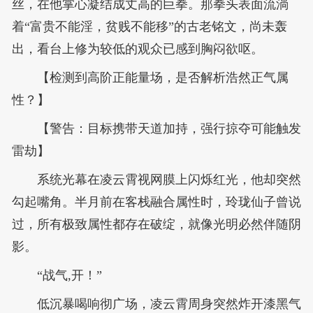
丝，在他掌心凝结成丈高的巨拳。那拳头表面流淌
着“富贵不能淫，贫贱不能移”的古老铭文，尚未轰
出，看台上修为较低的观众已感到胸闷欲呕。
【检测到高阶正能量场，是否解析浩然正气属
性？】
【警告：目标携带天道加持，强行掠夺可能触发
雷劫】
系统光幕在凌云霄视网膜上闪烁红光，他却突然
勾起嘴角。半月前在客栈融合属性时，玲珑仙子曾说
过，所有极致属性都存在破绽，就像光明必然伴随阴
影。
“战气,开！”
低沉暴喝响彻广场，凌云霄周身突然炸开漆黑气