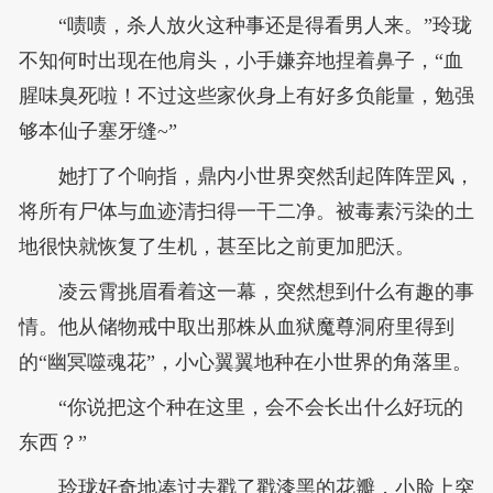
“啧啧，杀人放火这种事还是得看男人来。”玲珑
不知何时出现在他肩头，小手嫌弃地捏着鼻子，“血
腥味臭死啦！不过这些家伙身上有好多负能量，勉强
够本仙子塞牙缝~”
她打了个响指，鼎内小世界突然刮起阵阵罡风，
将所有尸体与血迹清扫得一干二净。被毒素污染的土
地很快就恢复了生机，甚至比之前更加肥沃。
凌云霄挑眉看着这一幕，突然想到什么有趣的事
情。他从储物戒中取出那株从血狱魔尊洞府里得到
的“幽冥噬魂花”，小心翼翼地种在小世界的角落里。
“你说把这个种在这里，会不会长出什么好玩的
东西？”
玲珑好奇地凑过去戳了戳漆黑的花瓣，小脸上突