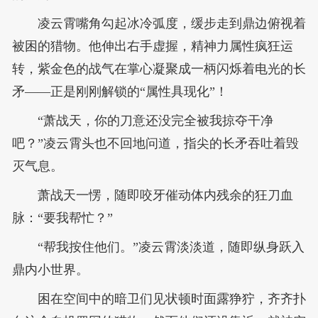
凌云霄嘴角勾起冰冷弧度，缓步走到鼎边俯视着
被困的猎物。他伸出右手虚握，精神力属性疯狂运
转，紫金色的战气在掌心凝聚成一柄闪烁着电光的长
矛——正是刚刚解锁的“属性具现化”！
“萧战天，你的刀意还没完全被我掠夺干净
吧？”凌云霄头也不回地问道，指尖的长矛吞吐着毁
灭气息。
萧战天一愣，随即咬牙催动体内残余的狂刀血
脉：“要我帮忙？”
“帮我按住他们。”凌云霄淡淡道，随即纵身跃入
鼎内小世界。
困在空间中的暗卫们见状顿时面露狰狞，齐齐扑