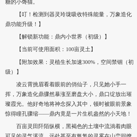
糖的小馋猫。
【叮！检测到器灵玲珑吸收特殊能量，万象造化
鼎功能升级！】
【解锁新功能：鼎内小世界（初级）】
【当前可使用面积：100亩灵土】
【附加效果：灵植生长加速300%，空间禁锢（初
级）】
凌云霄挑眉看着眼前的俏仙子，只见她小手一
挥，万象造化鼎骤然暴涨至磨盘大小，鼎口绽放出璀
璨霞光。他好奇地将神念探入其中，顿时被眼前景象
惊得瞳孔骤缩——鼎内竟是一片生机盎然的小天地！
百亩灵田阡陌纵横，黑褐色的土壤中流淌着肉眼
可见的灵气溪流，远处甚至有氤氲的灵雾在山峦间缭