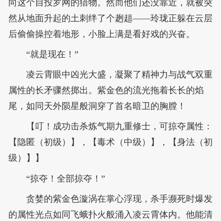
向这个自投罗网的猎物。然而他们还没靠近，就被突
然从地面升起的土刺绊了个趔趄——玲珑正躲在云层
后偷偷操控着地形，小脸上满是看好戏的兴奋。
“就是现在！”
凌云霄眼中凶光大盛，凝聚了精神力与战气双重
属性的长矛骤然掷出。紫金色的流光拖着长长的焰
尾，如同天外陨星般洞穿了首名暗卫的胸膛！
【叮！成功击杀炼气期九重修士，可掠夺属性：
【隐匿（初级）】，【毒术（中级）】，【身法（初
级）】】
“掠夺！全部掠夺！”
贪婪的紫金色漩涡在掌心浮现，杀手濒死时爆发
的属性光点如同飞蛾扑火般涌入凌云霄体内。他能清