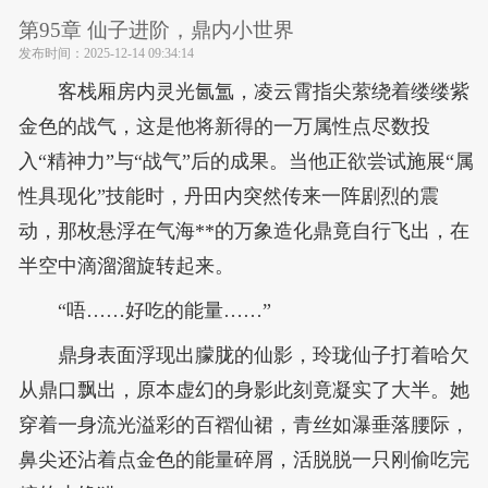
第95章 仙子进阶，鼎内小世界
发布时间：
2025-12-14 09:34:14
客栈厢房内灵光氤氲，凌云霄指尖萦绕着缕缕紫
金色的战气，这是他将新得的一万属性点尽数投
入“精神力”与“战气”后的成果。当他正欲尝试施展“属
性具现化”技能时，丹田内突然传来一阵剧烈的震
动，那枚悬浮在气海**的万象造化鼎竟自行飞出，在
半空中滴溜溜旋转起来。
“唔……好吃的能量……”
鼎身表面浮现出朦胧的仙影，玲珑仙子打着哈欠
从鼎口飘出，原本虚幻的身影此刻竟凝实了大半。她
穿着一身流光溢彩的百褶仙裙，青丝如瀑垂落腰际，
鼻尖还沾着点金色的能量碎屑，活脱脱一只刚偷吃完