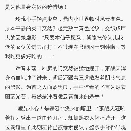
是为他量身定做的狩猎场！
玲珑小手轻点虚空，鼎内小世界顿时风云变色。
原本平静的灵田突然升起无数土黄色光纹，交织成巨
大的囚笼虚影。“只要本仙子愿意，就能把修为比我
低的家伙关进去吊打！不过现在只能困一刻钟啦，等
我吃更多好吃的……”
话音未落，厢房的门突然被猛地撞开，萧战天浑
身浴血地冲了进来，背后还跟着三道散发着阴冷气息
的黑影。为首之人面蒙黑巾，手中淬毒的匕首闪烁着
幽蓝光芒，赫然是冲着凌云霄而来的杀手！
“凌兄小心！是慕容雪派来的暗卫！”萧战天狂吼
着挥刀劈出一道血色刀芒，却被黑衣人轻巧避开。这
位霸道皇子此刻左臂已被毒素侵蚀，整条手臂都呈现