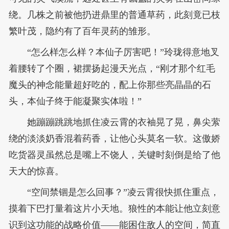
绕。几株之前被他扔进鼎里的普通草药，此刻竟已枝
繁叶茂，隐约有了百年灵药的雏形。
“怎么样怎么样？本仙子厉害吧！”玲珑得意地叉
着腰转了个圈，裙摆扬起漫天光点，“刚才那个红毛
魔头的神念能量超好吃的，配上你那些亮晶晶的石
头，本仙子终于能凝聚实体啦！”
她蹦蹦跳跳地抓住凌云霄的衣袖晃了晃，鼻尖萦
绕的淡淡奶香混着药香，让他心头莫名一软。这傲娇
吃货器灵虽然总是嘴上不饶人，关键时刻倒是给了他
天大的惊喜。
“空间禁锢是怎么回事？”凌云霄很快抓住重点，
摸着下巴打量着这片小天地。狼性的本能让他立刻意
识到这功能的战略价值——能困住敌人的空间，简直