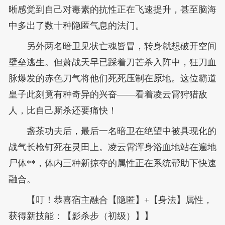
晰感觉到自己对毒素的抗性正在飞速提升，甚至脑海
中多出了数十种隐匿气息的法门。
另外两名暗卫见状亡魂皆冒，转身就想破开空间
壁垒逃生。但萧战天早已踩着刀芒杀入阵中，狂刀血
脉爆发的赤色刀气将他们死死压制在原地。这位霸道
皇子此刻竟有种奇异的兴奋——看着凌云霄狩猎敌
人，比自己厮杀还要痛快！
盏茶功夫后，最后一名暗卫在绝望中被具现化的
战气长枪钉死在灵田上。凌云霄浑身浴血地站在遍地
尸体**，体内三种新掠夺的属性正在系统帮助下快速
融合。
【叮！恭喜宿主融合【隐匿】+【身法】属性，
获得新技能：【影杀步（初级）】】