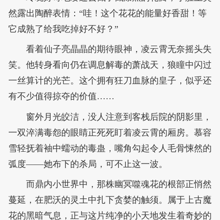
然露出陶醉表情：“哇！这个花花的能量好香甜！等
它成熟了给我吃掉好不好？”
看着仙子亮晶晶的期待眼神，凌云霄无奈摇头失
笑。他转身看向仍在调息解毒的萧战天，狼瞳中闪过
一丝算计的光芒。这个拥有狂刀血脉的皇子，似乎还
有不少值得掠夺的价值……
窗外月光皎洁，没人注意到客栈后院的阴影里，
一双淬满毒怨的眼睛正死死盯着凌云霄的厢房。慕容
雪轻抚着袖中蠕动的毒蛊，嘴角勾起令人毛骨悚然的
弧度——她布下的杀局，可不止这一波。
而鼎内小世界中，那株幽冥噬魂花的根部正悄然
蔓延，在肥沃的灵土中扎下贪婪的触须。属于上古魔
花的黑暗气息，正与这片纯净的小天地发生着奇妙的