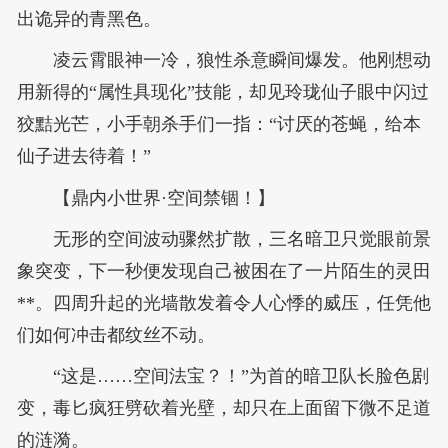
出诡异的青黑色。
凌云霄眼神一冷，狼性杀意瞬间爆发。他刚想动
用新得的“属性具现化”技能，却见玲珑仙子眼中闪过
狡黠光芒，小手朝杀手们一指：“讨厌的苍蝇，给本
仙子进去待着！”
【鼎内小世界·空间禁锢！】
无形的空间波动骤然扩散，三名暗卫只觉眼前景
象突变，下一秒便发现自己被困在了一片陌生的灵田
**。四周升起的光墙散发着令人心悸的威压，任凭他
们如何冲击都纹丝不动。
“这是……空间法宝？！”为首的暗卫队长脸色剧
变，毒匕疯狂劈砍着光壁，却只在上面留下微不足道
的涟漪。