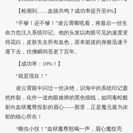
【检测到……血脉共鸣？成功率提升至8%】
“不够！还不够！”凌云霄嘶吼着，将最后一丝生
命力也注入系统印记。他的头发以肉眼可见的速度变
得花白，皮肤失去所有血色，原本挺拔的身躯迅速干
瘪下去，仿佛瞬间苍老了百年。
【成功率：10%！】
“就是现在！”
凌云霄眼中闪过一丝决绝，识海中的系统印记轰
然炸裂，化作一道肉眼难辨的黑色细线，如同毒蛇般
射向血狱魔尊投影的眉心——那里，正是魔元最为浓
郁的核心所在！
“雕虫小技！”血狱魔尊怒喝一声，眉心魔纹亮