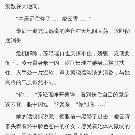
消散在天地间。
“本座记住你了……凌云霄……”
最后一道充满怨毒的声音在天地间回荡，随即彻
底消失。
危机解除，苏轻瑶再也支撑不住，娇躯一晃便要
倒下。凌云霄身形一闪，瞬间出现在她身后将其扶
住。入手处一片温软，鼻尖萦绕着淡淡的清香，与她
高冷的气质截然不同。
“你……”苏轻瑶睁开美眸，看到扶住自己的竟是
凌云霄，眼中闪过一丝复杂，“你到底……”
她的话没能说完，便眼前一黑晕了过去。凌云霄
低头看着怀中脸色苍白的圣女，感受着她体内微弱的