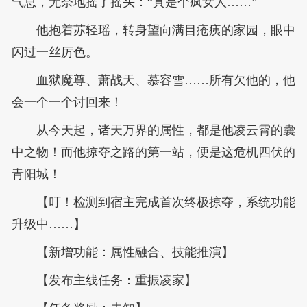
气息，无奈地摇了摇头：“真是个疯女人……”
他抱着苏轻瑶，转身望向满目疮痍的家园，眼中
闪过一丝厉色。
血狱魔尊、萧战天、慕容雪……所有欠他的，他
会一个一个讨回来！
从今天起，诸天万界的属性，都是他凌云霄的囊
中之物！而他掠夺之路的第一站，便是这危机四伏的
青阳城！
【叮！检测到宿主完成首次终极掠夺，系统功能
升级中……】
【新增功能：属性融合、技能推演】
【发布主线任务：重振凌家】