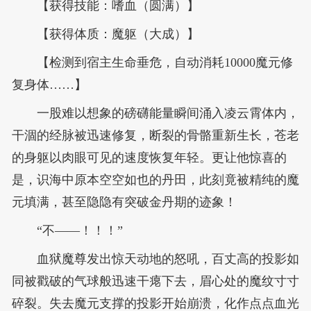
【获得技能：嗜血（圆满）】
【获得体质：魔躯（大成）】
【检测到宿主生命垂危，自动消耗10000魔元修
复身体……】
一股难以想象的磅礴能量瞬间涌入凌云霄体内，
干涸的经脉被迅速修复，断裂的骨骼重新生长，苍老
的身躯以肉眼可见的速度恢复年轻。更让他惊喜的
是，识海中原本空空如也的丹田，此刻竟被精纯的魔
元填满，甚至隐隐有突破金丹期的迹象！
“不——！！！”
血狱魔尊发出惊天动地的怒吼，百丈高的投影如
同被戳破的气球般迅速干瘪下去，眉心处的魔纹寸寸
碎裂。失去魔元支撑的投影开始崩溃，化作点点血光