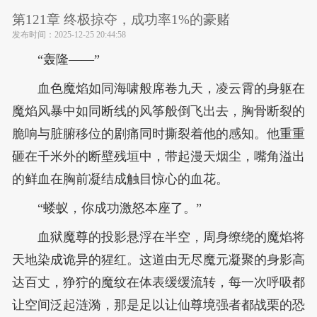
第121章 终极掠夺，成功率1%的豪赌
发布时间：
2025-12-25 20:44:58
“轰隆——”
血色魔焰如同海啸般席卷九天，凌云霄的身躯在
魔焰风暴中如同断线的风筝般倒飞出去，胸骨断裂的
脆响与脏腑移位的剧痛同时撕裂着他的感知。他重重
砸在千米外的断壁残垣中，带起漫天烟尘，嘴角溢出
的鲜血在胸前凝结成触目惊心的血花。
“蝼蚁，你成功激怒本座了。”
血狱魔尊的投影悬浮在半空，周身缭绕的魔焰将
天地染成诡异的猩红。这道由无尽魔元凝聚的身影高
达百丈，狰狞的魔纹在体表缓缓流转，每一次呼吸都
让空间泛起涟漪，那是足以让仙尊境强者都战栗的恐