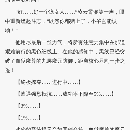
“好……好一个疯女人……”凌云霄惨笑一声，眼
中重新燃起斗志，“既然你都赌上了，小爷岂能认
输！”
他用尽最后一丝力气，将所有注意力集中在那道
艰难前行的黑色细线上。在他的感知中，黑线已经突
破了血狱魔尊的九层魔元防御，距离核心只剩一步之
遥！
【终极掠夺……进行中……】
【遭遇强烈抵抗……成功率下降至5%……】
【3%……】
【1%……】
冰冷的系统提示音如同催命符，血狱魔尊的魔元