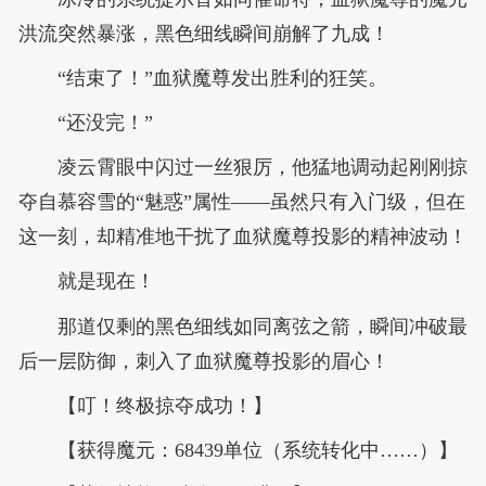
洪流突然暴涨，黑色细线瞬间崩解了九成！
“结束了！”血狱魔尊发出胜利的狂笑。
“还没完！”
凌云霄眼中闪过一丝狠厉，他猛地调动起刚刚掠
夺自慕容雪的“魅惑”属性——虽然只有入门级，但在
这一刻，却精准地干扰了血狱魔尊投影的精神波动！
就是现在！
那道仅剩的黑色细线如同离弦之箭，瞬间冲破最
后一层防御，刺入了血狱魔尊投影的眉心！
【叮！终极掠夺成功！】
【获得魔元：68439单位（系统转化中……）】