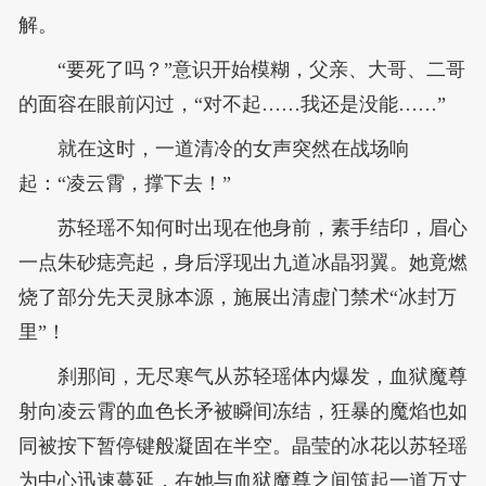
解。
“要死了吗？”意识开始模糊，父亲、大哥、二哥
的面容在眼前闪过，“对不起……我还是没能……”
就在这时，一道清冷的女声突然在战场响
起：“凌云霄，撑下去！”
苏轻瑶不知何时出现在他身前，素手结印，眉心
一点朱砂痣亮起，身后浮现出九道冰晶羽翼。她竟燃
烧了部分先天灵脉本源，施展出清虚门禁术“冰封万
里”！
刹那间，无尽寒气从苏轻瑶体内爆发，血狱魔尊
射向凌云霄的血色长矛被瞬间冻结，狂暴的魔焰也如
同被按下暂停键般凝固在半空。晶莹的冰花以苏轻瑶
为中心迅速蔓延，在她与血狱魔尊之间筑起一道万丈