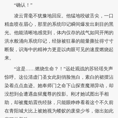
“确认！”
凌云霄毫不犹豫地回应。他猛地咬破舌尖，一口
精血喷在眉心，那里的系统印记瞬间爆发出刺目的黑
光。他能清晰地感觉到，体内仅存的战气如同开闸的
洪水般涌向系统印记，经脉被狂暴的能量撕扯得寸寸
断裂，识海中的精神力更是以肉眼可见的速度燃烧起
来。
“这是……燃烧生命？！”远处观战的苏轻瑶失声
惊呼。这位清虚门圣女此刻俏脸煞白，素白的裙摆沾
染着点点血迹。她奉师门之命下山探查魔潮异动，却
没想到会遭遇血狱魔尊的投影。刚才她试图出手相
助，却被魔焰震伤经脉，只能眼睁睁看着这个不久前
在青阳城大比上被她视为蝼蚁的废柴少爷，做出如此