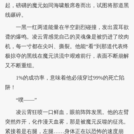
起，磅礴的魔元如同海啸般席卷而出，试图将那道黑
线碾碎。
一黑一红两道能量在半空剧烈碰撞，发出震耳欲
聋的爆鸣。凌云霄感觉自己的灵魂像是被扔进了绞肉
机，每一寸都在尖叫、撕裂。他能“看”到那道代表终
极掠夺的黑线在魔元洪流中艰难前行，表面不断崩解
又不断重组。
1%的成功率，意味着他必须穿过99%的死亡陷
阱！
“噗——”
凌云霄狂喷一口鲜血，眼前阵阵发黑。他的左臂
突然炸开，化作漫天血雾，那是被魔元反噬的征兆。
紧接着是右腿，左腿……身体正在以恐怖的速度崩