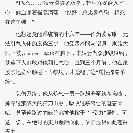
“1%么……”凌云霄握紧双拳，指甲深深嵌入掌
心，鲜血顺着指缝滴落，“也好，总比像条狗一样死
在这里强！”
他想起觉醒系统前的十六年——作为凌家唯一无
法引气入体的废柴三少，他受尽冷眼与嘲讽。家族大
比上被younger一辈踩在脚下，未婚妻当众撕毁婚约，
就连下人都敢对他颐指气使。直到三个月前，他在家
族禁地意外触碰上古祭坛，才觉醒了这“属性掠夺系
统”。
凭借系统，他从炼气一层一路飙升至筑基巅峰，
掠夺过萧战天的狂刀血脉，吸收过慕容雪的魅惑天
赋，甚至连路过的妖兽都被他榨干了“蛮力”属性。可
这一切，在绝对的实力差距面前，依旧显得如此苍白
无力。