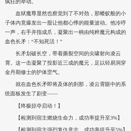
疯狂的举动。
血狱魔尊显然也察觉到了不对劲，那蝼蚁般的小
子体内竟爆发出一股让他都心悸的能量波动。他冷哼
一声，右手并指成爪，凝聚出一柄由纯粹魔元构成的
血色长矛：“不知死活！”
长矛划破长空，带着撕裂空间的尖啸射向凌云
霄。这一击凝聚了投影近三成的魔元，足以轻易洞穿
金丹期修士的护体罡气。
就在血色长矛即将及体的刹那，凌云霄眼中的系
统面板发生了剧变——
【终极掠夺启动！】
【检测到宿主燃烧生命力，成功率提升至3%】
【检测到宿主强烈复仇意志，成功率提升至5%】