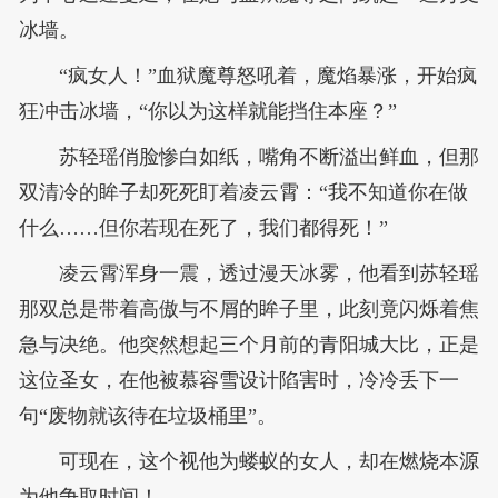
冰墙。
“疯女人！”血狱魔尊怒吼着，魔焰暴涨，开始疯
狂冲击冰墙，“你以为这样就能挡住本座？”
苏轻瑶俏脸惨白如纸，嘴角不断溢出鲜血，但那
双清冷的眸子却死死盯着凌云霄：“我不知道你在做
什么……但你若现在死了，我们都得死！”
凌云霄浑身一震，透过漫天冰雾，他看到苏轻瑶
那双总是带着高傲与不屑的眸子里，此刻竟闪烁着焦
急与决绝。他突然想起三个月前的青阳城大比，正是
这位圣女，在他被慕容雪设计陷害时，冷冷丢下一
句“废物就该待在垃圾桶里”。
可现在，这个视他为蝼蚁的女人，却在燃烧本源
为他争取时间！