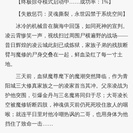
【终极掠夺模式启动中……成功率：1%】
【失败惩罚：灵魂撕裂，永世囚禁于系统空间】
冰冷的机械音在脑海中回荡，如同死神的宣判。
凌云霄惨笑一声，视线扫过周围尸横遍野的战场——
昔日辉煌的凌云城此刻已成炼狱，家族子弟的残肢断
臂与魔修的尸身交叠在一起，鲜血染红了每一寸土
地。
三天前，血狱魔尊麾下的魔潮突然降临，作为青
阳城三大修真家族之一的凌家首当其冲。父亲凌战为
护他突围，引爆金丹与三名魔将同归于尽；大哥凌长
空被魔修斩断四肢，神魂俱灭前仍死死咬住敌人的咽
喉；就连平日里对他冷嘲热讽的二哥，也用身体为他
挡住了致命一击……