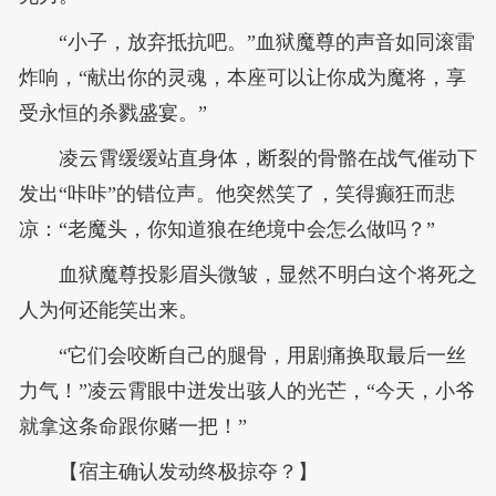
“小子，放弃抵抗吧。”血狱魔尊的声音如同滚雷
炸响，“献出你的灵魂，本座可以让你成为魔将，享
受永恒的杀戮盛宴。”
凌云霄缓缓站直身体，断裂的骨骼在战气催动下
发出“咔咔”的错位声。他突然笑了，笑得癫狂而悲
凉：“老魔头，你知道狼在绝境中会怎么做吗？”
血狱魔尊投影眉头微皱，显然不明白这个将死之
人为何还能笑出来。
“它们会咬断自己的腿骨，用剧痛换取最后一丝
力气！”凌云霄眼中迸发出骇人的光芒，“今天，小爷
就拿这条命跟你赌一把！”
【宿主确认发动终极掠夺？】