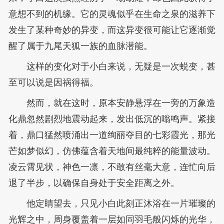
意想不到的机缘。它的灵魂似乎在生命之泉的滋养下
发生了某种奇妙的异变，而这异变很可能让它逐渐觉
醒了属于九尾天狐一族的血脉潜能。
这样的变化对于小白来说，无疑是一次蜕变，甚
至可以说是因祸得福。
然而，就在这时，原本安静悬浮在一旁的万象造
化鼎忽然剧烈地震动起来，发出低沉的嗡鸣声。紧接
着，鼎口猛然喷涌出一道绚丽夺目的七彩霞光，那光
芒如梦似幻，仿佛蕴含着天地间最纯粹的能量波动。
凌云霄见状，神色一凛，不敢有丝毫大意，连忙向后
退了半步，以确保自身处于安全距离之外。
他定睛望去，只见小白此刻正沐浴在一片璀璨的
光辉之中，周身覆盖着一层如同羽毛般闪烁的光华，