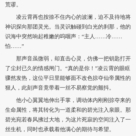
荒谬。
凌云霄再也按捺不住内心的波澜，迫不及待地将
神识探向那团灵光。当灵识触碰到白光的刹那，他的
识海中突然响起稚嫩的呜咽声：“主人……冷……
怕……”
那声音虽微弱，却直击心灵，仿佛一把钥匙打开
了尘封已久的情感闸门。“真的是你！”凌云霄的眼眶
骤然发热，这位平日里能够面不改色掠夺仙帝属性的
狠人，此刻声音竟带着一丝不易察觉的颤抖。
他小心翼翼地伸出手掌，调动体内刚刚掠夺来的
生命属性，将其转化为一道柔和的碧光注入泉眼。那
碧光宛若春风拂过大地，为这片死寂的空间注入了一
丝生机，同时也承载着他满心的期待与希望。