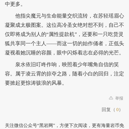
中更多。
他指尖魔元与生命能量交织流转，在苏轻瑶眉心
凝聚成太极图案。这位高冷圣女绝对想不到，自己不
仅即将成为别人的“属性提款机”，还要和一只吃货灵
狐共享同一个主人——而这一切的始作俑者，正低头
凝视着她沉睡的容颜，眼中闪烁着志在必得的光芒。
泉水依旧叮咚作响，映照着少年嘴角自信的笑
容。属于凌云霄的掠夺之路，随着小白的回归，注定
要掀起更惊涛骇浪的风暴。
举报
回复（
0
）
关注微信公众号“黑岩网”，方便下次阅读，更有海量岩币免