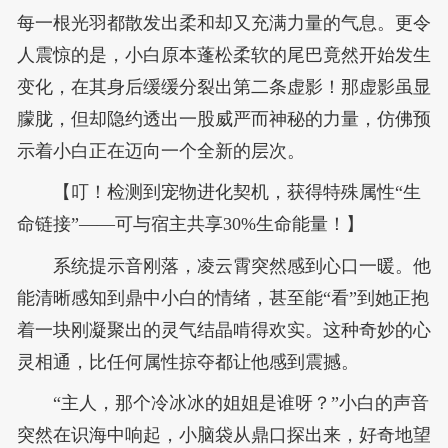
每一根光羽都散发出柔和却又充满力量的气息。更令
人震惊的是，小白原本蓬松柔软的尾巴竟然开始发生
变化，在其身后缓缓分裂出第二条虚影！那虚影虽显
朦胧，但却隐约透出一股威严而神秘的力量，仿佛预
示着小白正在迈向一个全新的层次。
【叮！检测到宠物进化契机，获得特殊属性“生
命链接”——可与宿主共享30%生命能量！】
系统提示音刚落，凌云霄突然感到心口一暖。他
能清晰感知到鼎中小白的情绪，甚至能“看”到她正抱
着一块刚凝聚出的灵气结晶啃得欢实。这种奇妙的心
灵相通，比任何属性掠夺都让他感到震撼。
“主人，那个冷冰冰的姐姐是谁呀？”小白的声音
突然在识海中响起，小脑袋从鼎口探出来，好奇地望