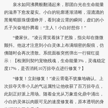
泉水如同沸腾般翻涌起来，那团白光在生命能量
的滋养下愈发凝实。小白的轮廓逐渐清晰，湿漉漉的
黑葡萄眼珠缓缓睁开，看到凌云霄的瞬间，虚幻的小
爪子兴奋地扑腾着：“主人！小白好想你！”
“傻家伙。”凌云霄笑着抹了把脸，指尖却在微微
颤抖。他这才注意到小白灵体上布满细密的裂痕，仿
佛随时会再次溃散。系统面板突然弹出一行猩红提
示：【检测到契约宠物残魂，生命能量3%，灵魂稳定
度17%，是否消耗10万掠夺点进行修复？】
“修复！立刻修复！”凌云霄毫不犹豫地确认。上
次掠夺天帝小儿的气运属性让他收获了百万掠夺点，
此刻正好派上用场。随着金光从万象造化鼎中涌出，
小白的灵体以肉眼可见的速度修复着，原本透明的身