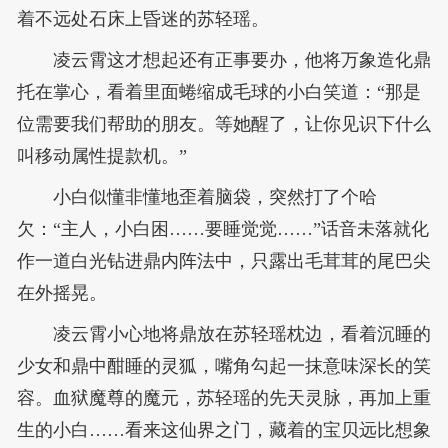
着不远处石床上昏迷的苏轻瑶。
凌云霄这才想起还有正事要办，他将万象造化鼎
托在掌心，看着里面蜷缩成毛球的小白笑道：“那是
位需要我们帮助的朋友。等她醒了，让你见识下什么
叫移动属性提款机。”
小白似懂非懂地歪着脑袋，突然打了个哈
欠：“主人，小白困……要睡觉觉……”话音未落就化
作一道白光钻进鼎内阵法中，只露出毛茸茸的尾巴尖
在外摇晃。
凌云霄小心地将鼎放在苏轻瑶枕边，看着沉睡的
少女和鼎中酣睡的灵狐，嘴角勾起一抹意味深长的笑
容。血狱魔尊的魔元，苏轻瑶的先天灵脉，再加上重
生的小白……看来这仙界之门，藏着的宝贝远比想象