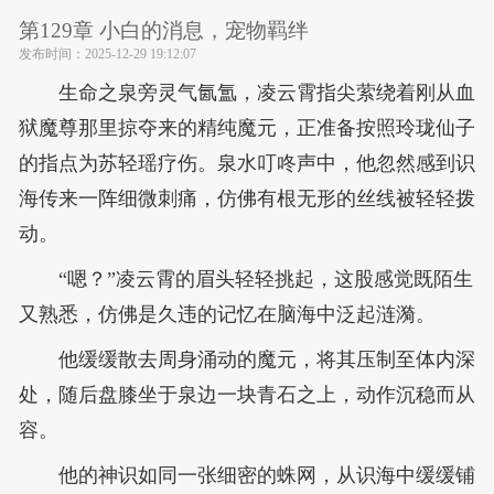
第129章 小白的消息，宠物羁绊
发布时间：
2025-12-29 19:12:07
生命之泉旁灵气氤氲，凌云霄指尖萦绕着刚从血
狱魔尊那里掠夺来的精纯魔元，正准备按照玲珑仙子
的指点为苏轻瑶疗伤。泉水叮咚声中，他忽然感到识
海传来一阵细微刺痛，仿佛有根无形的丝线被轻轻拨
动。
“嗯？”凌云霄的眉头轻轻挑起，这股感觉既陌生
又熟悉，仿佛是久违的记忆在脑海中泛起涟漪。
他缓缓散去周身涌动的魔元，将其压制至体内深
处，随后盘膝坐于泉边一块青石之上，动作沉稳而从
容。
他的神识如同一张细密的蛛网，从识海中缓缓铺