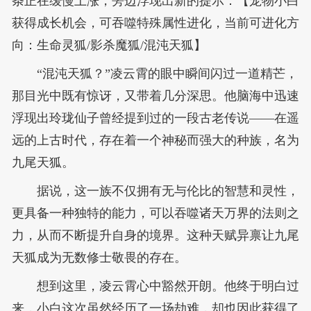
条正在缓慢上涨，旁边浮现出新的提示：【宠物小白
获得成长机会，可吞噬特殊属性进化，当前可进化方
向：生命灵狐/影杀魔狐/混沌天狐】
“混沌天狐？”凌云霄的眼中瞬间闪过一道精芒，
那目光中既有惊讶，又带着几分深思。他脑海中迅速
浮现出玲珑仙子曾经提到过的一段古老传说——在遥
远的上古时代，存在着一个神秘而强大的种族，名为
九尾天狐。
据说，这一族不仅拥有无与伦比的智慧和灵性，
更具备一种独特的能力，可以吞噬诸天万界的法则之
力，从而不断提升自身的境界。这种天赋异禀让九尾
天狐成为无数修士敬畏的存在。
想到这里，凌云霄心中豁然开朗。他终于明白过
来，小白这次虽然经历了一场劫难，却也因此获得了