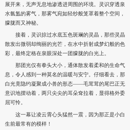
展开来，无声无息地渗透进周围的环境。灵识穿透泉
水氤氲的雾气，那雾气宛如轻纱般笼罩着整个空间，
朦胧而又神秘。
接着，灵识掠过水底五色斑斓的灵晶，那些灵晶
散发出微弱却绚丽的光芒，在水中折射成梦幻般的色
彩，最终定格在泉眼深处一团朦胧的白光上。
那团光仅有拳头大小，通体散发着柔和的生命气
息，令人感到一种莫名的温暖与安宁。仔细看去，那
白光竟隐约凝聚成小兽的形态——毛茸茸的尾巴正无
意识地摆动着，两只尖尖的耳朵耷拉着，显得格外委
屈可怜。
这一幕让凌云霄心头猛然一震，因为那正是小白
生前最常有的模样！