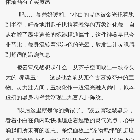
体渐渐有了实质感。
“呜……鼎鼎好暖和。”小白的灵体被金光托着飘
到半空，好奇地用爪子扒拉着悬浮的万象造化鼎。自
从吞噬了墨尘道长的炼器精通属性，这件神器早已今
非昔比，鼎身流转着混沌色的光晕，散发出让灵魂感
到舒适的温煦气息。
凌云霄忽然想起什么，从芥子空间取出一块拳头
大的“养魂玉”——这是他之前从某个古墓掠夺来的宝
物。灵力注入间，玉块化作一道流光融入鼎中，原本
虚幻的鼎身内壁竟浮现出九宫八卦阵纹。
“以后这里就是你的新家了。”凌云霄轻敲鼎身，
看着小白在鼎内欢快地追逐着逸散的灵气光点，心中
涌起前所未有的暖意。系统面板上“宠物羁绊”的进度