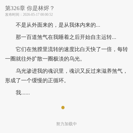
第326章 你是林烬？
发布时间：
2026-05-17 00:00:52
不是从外面来的，是从我体内来的...
那一百道煞气在我睡着之后开始自主运转...
它们在煞膛里流转的速度比白天快了一倍，每转
一圈就往外扩散一圈极淡的乌光。
乌光渗进我的魂识里，魂识又反过来滋养煞气，
形成了一个缓慢的正循环。
我......
努力加载中