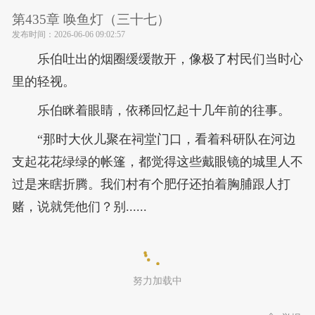
第435章 唤鱼灯（三十七）
发布时间：
2026-06-06 09:02:57
乐伯吐出的烟圈缓缓散开，像极了村民们当时心
里的轻视。
乐伯眯着眼睛，依稀回忆起十几年前的往事。
“那时大伙儿聚在祠堂门口，看着科研队在河边
支起花花绿绿的帐篷，都觉得这些戴眼镜的城里人不
过是来瞎折腾。我们村有个肥仔还拍着胸脯跟人打
赌，说就凭他们？别......
努力加载中