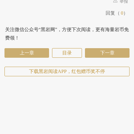
举报
回复（
0
）
关注微信公众号“黑岩网”，方便下次阅读，更有海量岩币免
费领！
上一章
目录
下一章
下载黑岩阅读APP，红包赠币奖不停