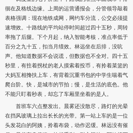
徊在及格线边缘。上周的运营通报会，分管领导敲着
表格强调：现在地铁成网，网约车分流，公交必须提
速增效。十路线的平均站停时间超过四十五秒，周转
率拖了后腿。下个月起，纳入智能考核，准点率低于
百分之九十五，扣当月绩效。林远坐在后排，没吭
声。他知道数据不会说谎，但数据也不全对。四十五
秒里，有拄着拐杖的老人摸索着投币，有拎着菜篮的
大妈互相搀扶上车，有背着沉重书包的中学生喘着气
爬台阶。快，是城市的节拍；慢，是生活的底色。他
不能只盯着秒表，却忘了车厢里坐着的是人。
首班车六点整发出。晨雾还没散尽，路灯的光晕
在挡风玻璃上拉出长长的光带。第一站上车的是一位
头发花白的阿姨，拎着布袋，动作迟缓。林远没有催