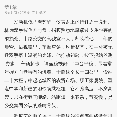
第1章
发布时间：
2026-04-07 11:05:20
发动机低吼着苏醒，仪表盘上的指针逐一亮起。
林远双手握住方向盘，指腹熟悉地摩挲过皮质包裹的
磨损处。十路公交的驾驶室不大，却装着他十二年的
晨昏。后视镜里，车厢空荡，座椅整齐，扶手杆被无
数双手磨出温润的光泽。他拧动钥匙，按下报站器测
试键：“车辆起步，请坐稳扶好。”声音平稳，带着常
年握方向盘特有的沉稳。十路线全长十四公里，设站
二十六座，串起老城区的农贸市场、职工家属院、重
点中学和新建的地铁换乘枢纽。它不跑高速，不穿高
架，只在街巷间蜿蜒。站距短，乘客杂，节奏慢，是
公交集团公认的难啃骨头。
调度室的电子屏上，十路线的准点率曲线常年徘