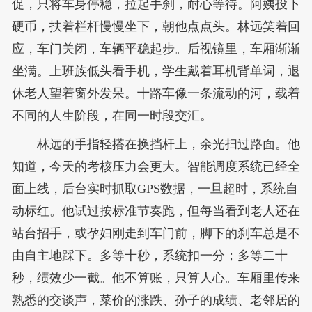
促，只将车身停稳，拉起手刹，耐心等待。阿姨投下
硬币，扶着栏杆慢慢坐下，朝他点点头。林远笑着回
应，车门关闭，车辆平稳起步。后视镜里，车厢渐渐
坐满。上班族低头看手机，学生戴着耳机背单词，退
休老人望着窗外发呆。十路车像一条流动的河，载着
不同的人生阶段，在同一时段交汇。
林远的手指轻搭在换挡杆上，余光扫过路面。他
知道，今天的考核压力会更大。智能调度系统已经全
面上线，后台实时抓取GPS数据，一旦超时，系统自
动标红。他试过按标准节奏跑，但每当看到老人还在
站台招手，或孕妇刚走到车门前，脚下的刹车总是不
由自主地踩下。多等十秒，系统扣一分；多等二十
秒，绩效少一截。他不算账，只算人心。车厢里传来
熟悉的交谈声，菜价的涨跌、孙子的成绩、老邻居的