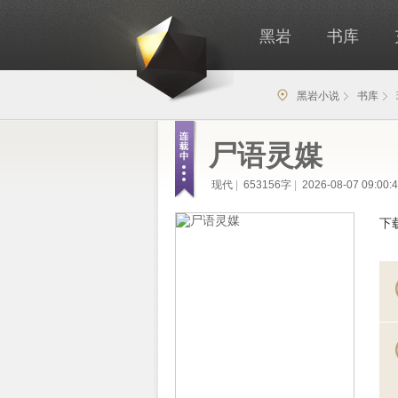
黑岩
书库
黑岩小说
书库
尸语灵媒
现代
|
653156字
|
2026-08-07 09:00:
下