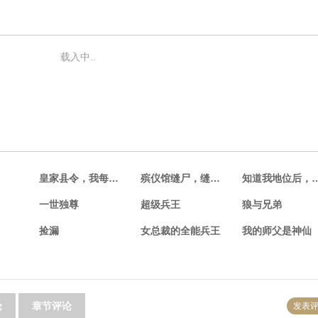
载入中..
皇家县令，我每日躺着收税
殡仪馆缝尸，缝到相亲对象
知道我地位后，
一世独尊
超级兵王
狼与兄弟
捡漏
女总裁的全能兵王
我的师父是神仙
论
章节评论
发表