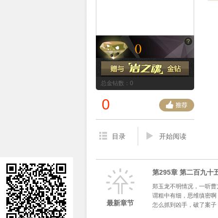
0
总金钻数：0
0
目录
开始阅读
第295章 第二百九十
郑玉龙不明情况，一听曹
谓粗中有细，思维缜密啊！
最新章节
怎么抓到凶手，破了案子，