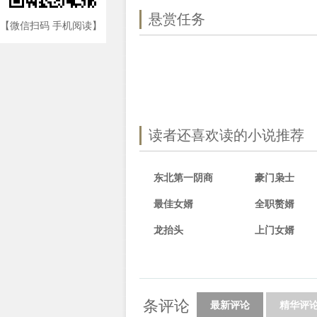
悬赏任务
【微信扫码 手机阅读】
读者还喜欢读的小说推荐
东北第一阴商
豪门枭士
最佳女婿
全职赘婿
龙抬头
上门女婿
条评论
最新评论
精华评