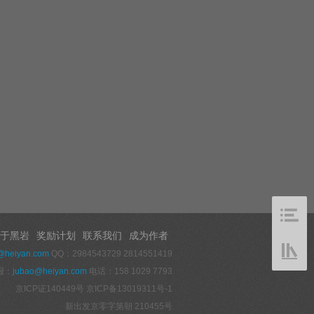
于黑岩
奖励计划
联系我们
成为作者
@heiyan.com
QQ：2984543729 2814551419
报：
jubao@heiyan.com
电话：158 1029 7793
京ICP证140449号
京ICP备13019311号-1
新出发京零字第朝 210455号