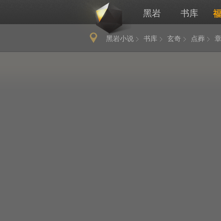
黑岩
书库
黑岩小说
书库
玄奇
点葬