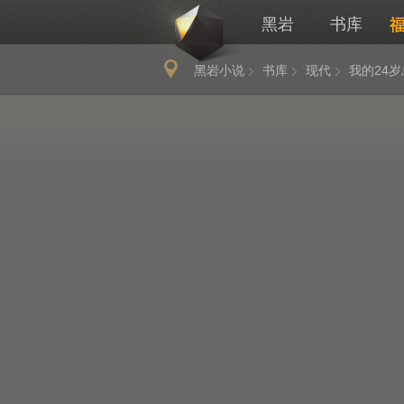
黑岩
书库
黑岩小说
书库
现代
我的24