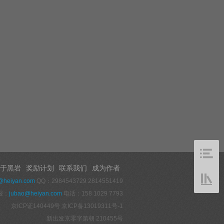
于黑岩
奖励计划
联系我们
成为作者
@heiyan.com
QQ：2984543729 2814551419
报：
jubao@heiyan.com
电话：158 1029 7793
京ICP证140449号
京ICP备13019311号-1
新出发京零字第朝 210455号