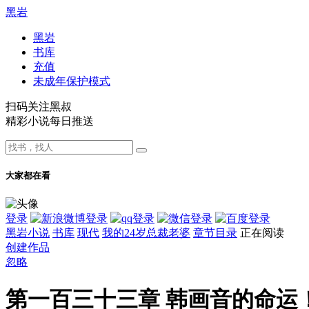
黑岩
黑岩
书库
充值
未成年保护模式
扫码关注黑叔
精彩小说每日推送
大家都在看
登录
黑岩小说
书库
现代
我的24岁总裁老婆
章节目录
正在阅读
创建作品
忽略
第一百三十三章 韩画音的命运