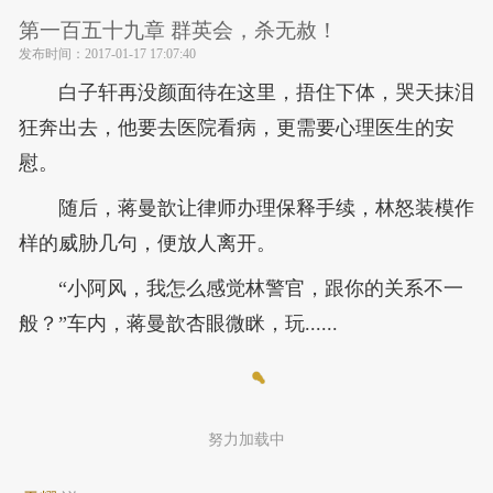
第一百五十九章 群英会，杀无赦！
发布时间：
2017-01-17 17:07:40
白子轩再没颜面待在这里，捂住下体，哭天抹泪
狂奔出去，他要去医院看病，更需要心理医生的安
慰。
随后，蒋曼歆让律师办理保释手续，林怒装模作
样的威胁几句，便放人离开。
“小阿风，我怎么感觉林警官，跟你的关系不一
般？”车内，蒋曼歆杏眼微眯，玩......
努力加载中