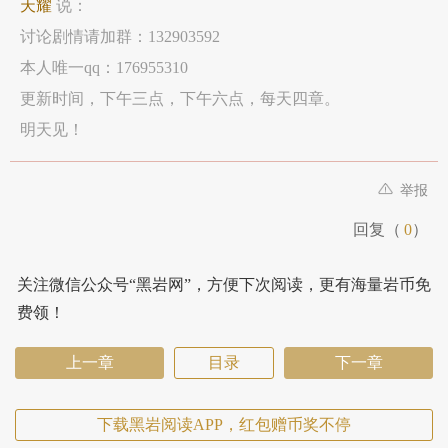
天耀
说：
讨论剧情请加群：132903592
本人唯一qq：176955310
更新时间，下午三点，下午六点，每天四章。
明天见！
举报
回复（
0
）
关注微信公众号“黑岩网”，方便下次阅读，更有海量岩币免
费领！
上一章
目录
下一章
下载黑岩阅读APP，红包赠币奖不停