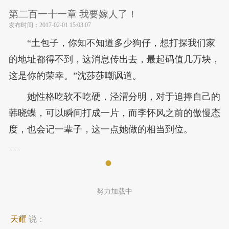
第二百一十一章 我要嫁人了！
发布时间：
2017-02-01 15:03:07
“土包子，你知不知道多少狗仔，想打探我们家
的地址都得不到，这消息传出去，最起码值几万块，
这是你的荣幸。”沈莎莎嘲讽道。
她性格吃软不吃硬，泾渭分明，对于追捧自己的
韩晓蝶，可以瞬间打成一片，而李怀风之前的傲慢态
度，也会记一辈子，这一点她做的相当到位。
......
努力加载中
天耀
说：