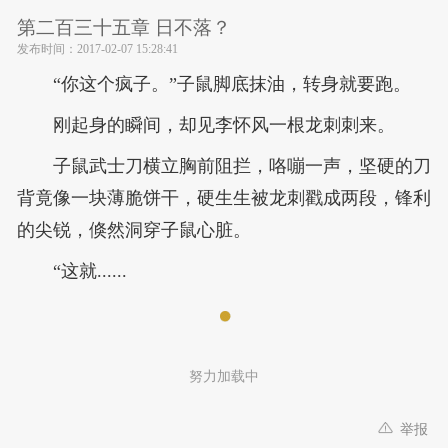
第二百三十五章 日不落？
发布时间：
2017-02-07 15:28:41
“你这个疯子。”子鼠脚底抹油，转身就要跑。
刚起身的瞬间，却见李怀风一根龙刺刺来。
子鼠武士刀横立胸前阻拦，咯嘣一声，坚硬的刀
背竟像一块薄脆饼干，硬生生被龙刺戳成两段，锋利
的尖锐，倏然洞穿子鼠心脏。
“这就......
努力加载中
举报