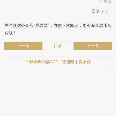
举报
回复（
0
）
关注微信公众号“黑岩网”，方便下次阅读，更有海量岩币免
费领！
上一章
目录
下一章
下载黑岩阅读APP，红包赠币奖不停