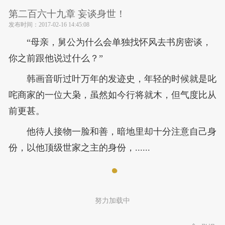
第二百六十九章 妄谈身世！
发布时间：
2017-02-16 14:45:08
“母亲，舅公为什么会单独找怀风去书房密谈，
你之前跟他说过什么？”
韩画音听过叶万年的发迹史，年轻的时候就是叱
咤商家的一位大枭，虽然如今行将就木，但气度比从
前更甚。
他待人接物一脸和善，暗地里却十分注意自己身
份，以他顶级世家之主的身份，......
努力加载中