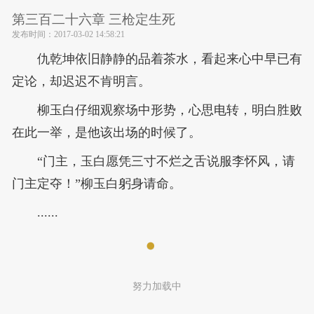
第三百二十六章 三枪定生死
发布时间：
2017-03-02 14:58:21
仇乾坤依旧静静的品着茶水，看起来心中早已有
定论，却迟迟不肯明言。
柳玉白仔细观察场中形势，心思电转，明白胜败
在此一举，是他该出场的时候了。
“门主，玉白愿凭三寸不烂之舌说服李怀风，请
门主定夺！”柳玉白躬身请命。
......
努力加载中