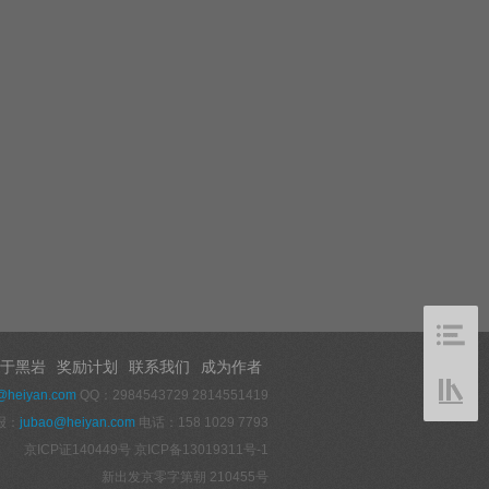
于黑岩
奖励计划
联系我们
成为作者
@heiyan.com
QQ：2984543729 2814551419
报：
jubao@heiyan.com
电话：158 1029 7793
京ICP证140449号
京ICP备13019311号-1
新出发京零字第朝 210455号