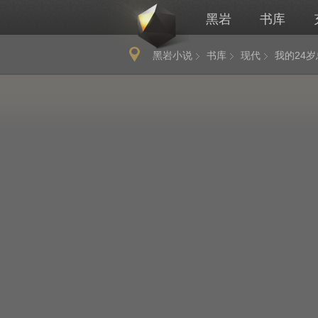
黑岩
书库
黑岩小说
书库
现代
我的24