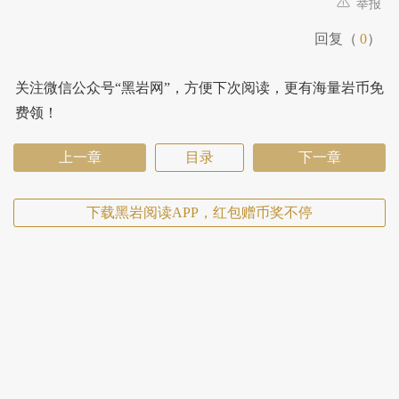
举报
回复（
0
）
关注微信公众号“黑岩网”，方便下次阅读，更有海量岩币免
费领！
上一章
目录
下一章
下载黑岩阅读APP，红包赠币奖不停