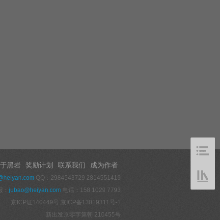
于黑岩
奖励计划
联系我们
成为作者
@heiyan.com
QQ：2984543729 2814551419
报：
jubao@heiyan.com
电话：158 1029 7793
京ICP证140449号
京ICP备13019311号-1
新出发京零字第朝 210455号