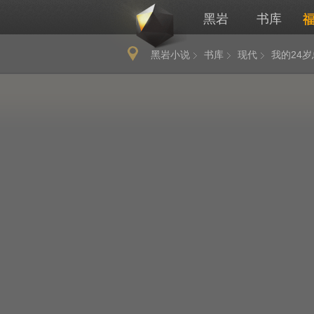
黑岩
书库
黑岩小说
书库
现代
我的24