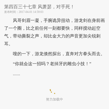
第四百三十七章 风萧瑟，对手死！
发布时间：
2017-04-01 14:59:03
风哥剑眉一凝，手腕诡异扭动，游龙剑在身前画
了一个圈，比之前任何一刻都要快，同样搅动起空
气，带动撕裂之声，却比金大力的声音更加尖锐刺
耳。
嗖的一下，游龙倏然探出，直奔对方拳头而去。
“你就会这一招吗？老掉牙的雕虫小技！”
......
努力加载中