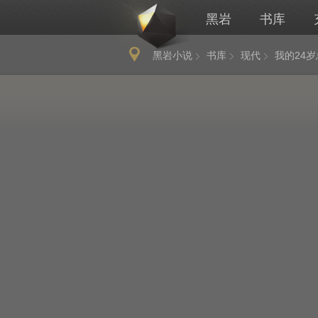
黑岩
书库
黑岩小说
书库
现代
我的24