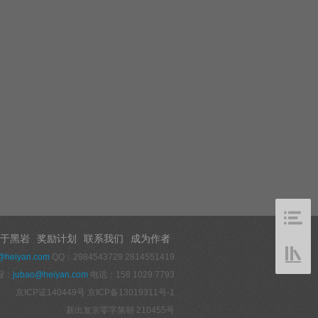
于黑岩
奖励计划
联系我们
成为作者
@heiyan.com
QQ：2984543729 2814551419
报：
jubao@heiyan.com
电话：158 1029 7793
京ICP证140449号
京ICP备13019311号-1
新出发京零字第朝 210455号