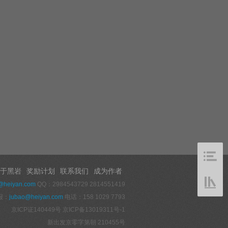
于黑岩
奖励计划
联系我们
成为作者
@heiyan.com
QQ：2984543729 2814551419
报：
jubao@heiyan.com
电话：158 1029 7793
京ICP证140449号
京ICP备13019311号-1
新出发京零字第朝 210455号