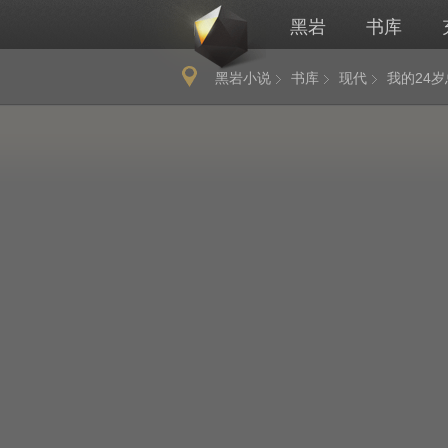
黑岩
书库
黑岩小说
书库
现代
我的24