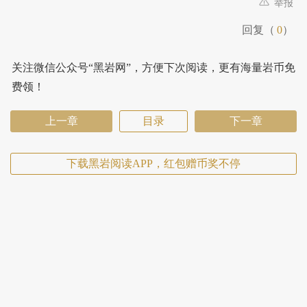
举报
回复（
0
）
关注微信公众号“黑岩网”，方便下次阅读，更有海量岩币免
费领！
上一章
目录
下一章
下载黑岩阅读APP，红包赠币奖不停