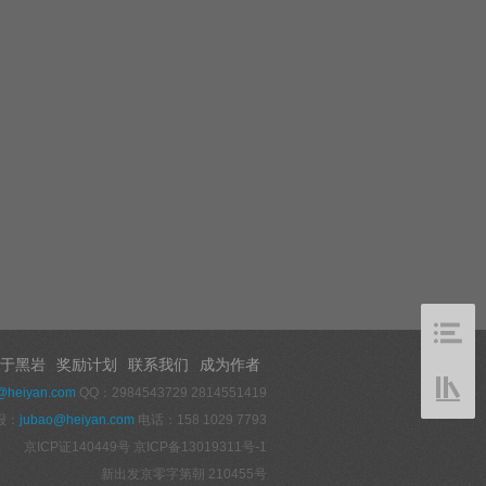
于黑岩
奖励计划
联系我们
成为作者
@heiyan.com
QQ：2984543729 2814551419
报：
jubao@heiyan.com
电话：158 1029 7793
京ICP证140449号
京ICP备13019311号-1
新出发京零字第朝 210455号