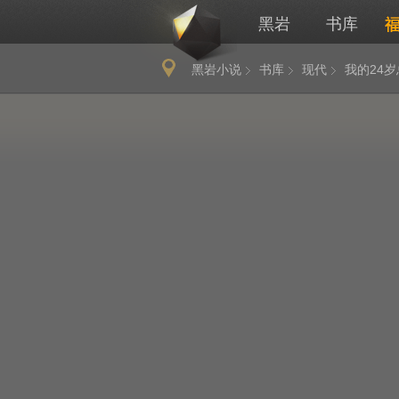
黑岩
书库
黑岩小说
书库
现代
我的24