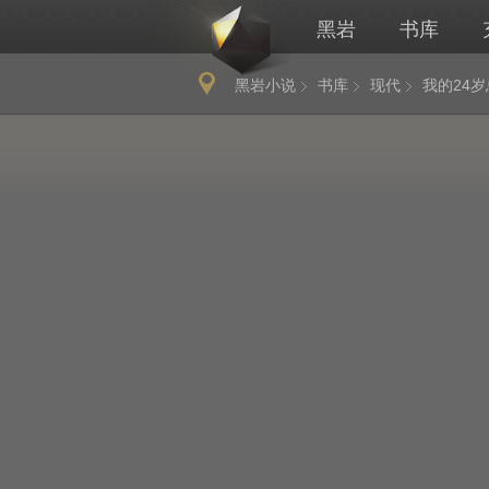
黑岩
书库
黑岩小说
书库
现代
我的24