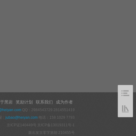
于黑岩
奖励计划
联系我们
成为作者
@heiyan.com
QQ：2984543729 2814551419
报：
jubao@heiyan.com
电话：158 1029 7793
京ICP证140449号
京ICP备13019311号-1
新出发京零字第朝 210455号