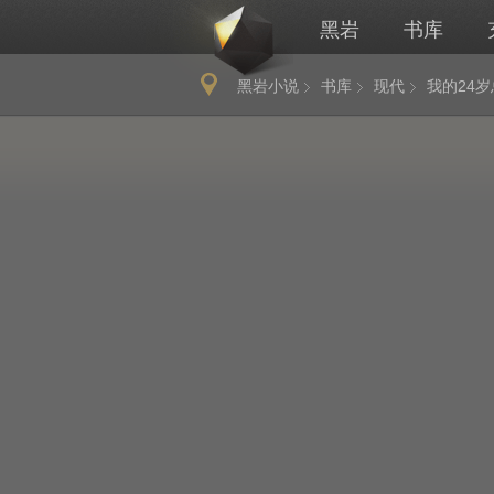
黑岩
书库
黑岩小说
书库
现代
我的24