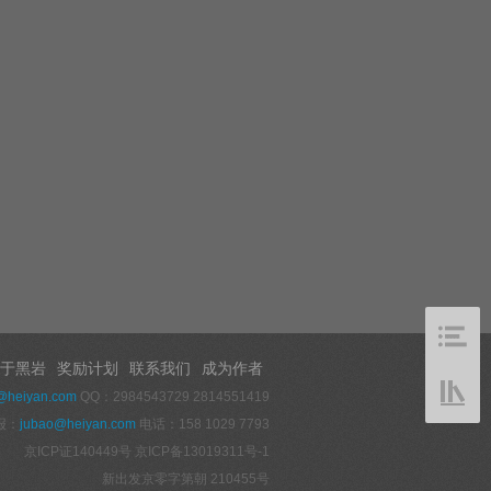
于黑岩
奖励计划
联系我们
成为作者
@heiyan.com
QQ：2984543729 2814551419
报：
jubao@heiyan.com
电话：158 1029 7793
京ICP证140449号
京ICP备13019311号-1
新出发京零字第朝 210455号