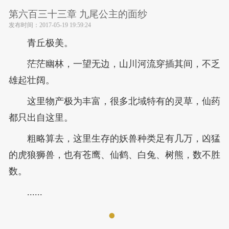
第六百三十三章 九尾公主的面纱
发布时间：
2017-05-19 19:59:24
青丘极美。
茫茫幽林，一望无边，山川河流穿插其间，不乏
雄起壮阔。
这里物产极为丰富，很多北域特有的灵草，仙药
都只出自这里。
粗略算去，这里生存的妖兽种类足有几万，凶猛
的虎狼狮兽，也有苍鹰、仙鹤、白兔、树熊，数不胜
数。
......