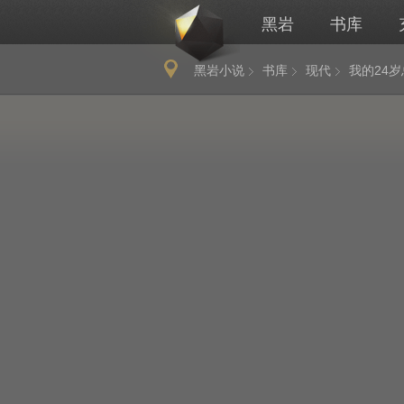
黑岩
书库
黑岩小说
书库
现代
我的24