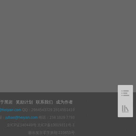
于黑岩
奖励计划
联系我们
成为作者
@heiyan.com
QQ：2984543729 2814551419
报：
jubao@heiyan.com
电话：158 1029 7793
京ICP证140449号
京ICP备13019311号-1
新出发京零字第朝 210455号