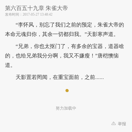
第六百五十九章 朱雀大帝
发布时间：
2017-05-27 13:48:42
“李怀风，别忘了我们之前的预定，朱雀大帝的
本命元魂归你，其余一切都归我。”天影寒声道。
“兄弟，你也太抠门了，有多余的宝器，道器啥
的，也给兄弟我分分啊，我又不嫌瘦！”唐桤懊恼
道。
天影置若罔闻，在重宝面前，之前......
努力加载中
举报