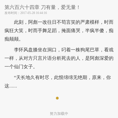
第六百六十四章 刀有量，爱无量！
发布时间：
2017-05-28 16:44:16
此刻，阿彪一改往日不苟言笑的严肃模样，时而
疯狂大笑，时而手舞足蹈，掩面痛哭，半疯半傻，痴
痴颠颠。
李怀风盘膝坐在洞口，叼着一株狗尾巴草，看戏
一样，从对方只言片语分析死去的人，是阿彪深爱的
一个仙门女子。
“天长地久有时尽，此恨绵绵无绝期，原来，你
这......
努力加载中