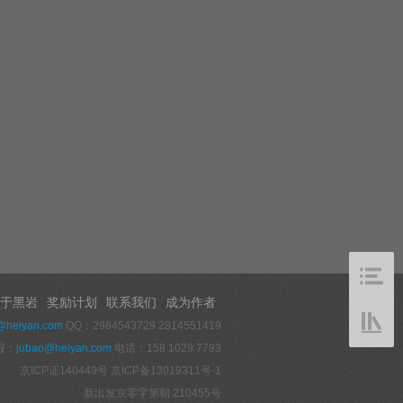
于黑岩
奖励计划
联系我们
成为作者
@heiyan.com
QQ：2984543729 2814551419
报：
jubao@heiyan.com
电话：158 1029 7793
京ICP证140449号
京ICP备13019311号-1
新出发京零字第朝 210455号