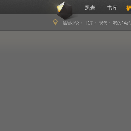
黑岩
书库
黑岩小说
书库
现代
我的24