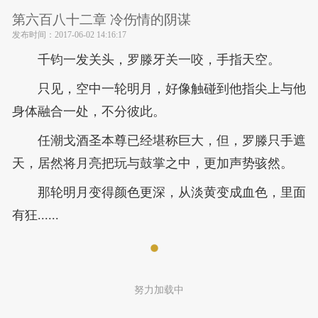
第六百八十二章 冷伤情的阴谋
发布时间：
2017-06-02 14:16:17
千钧一发关头，罗滕牙关一咬，手指天空。
只见，空中一轮明月，好像触碰到他指尖上与他
身体融合一处，不分彼此。
任潮戈酒圣本尊已经堪称巨大，但，罗滕只手遮
天，居然将月亮把玩与鼓掌之中，更加声势骇然。
那轮明月变得颜色更深，从淡黄变成血色，里面
有狂......
努力加载中