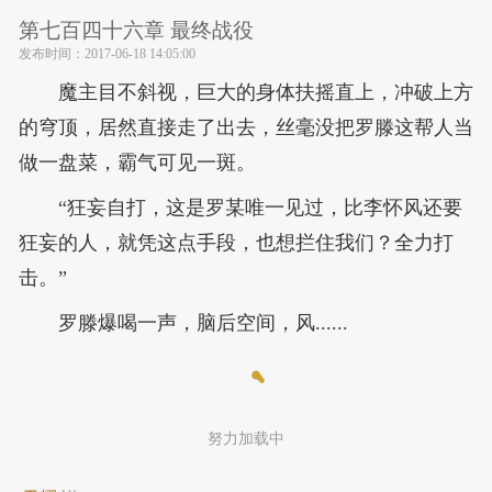
第七百四十六章 最终战役
发布时间：
2017-06-18 14:05:00
魔主目不斜视，巨大的身体扶摇直上，冲破上方
的穹顶，居然直接走了出去，丝毫没把罗滕这帮人当
做一盘菜，霸气可见一斑。
“狂妄自打，这是罗某唯一见过，比李怀风还要
狂妄的人，就凭这点手段，也想拦住我们？全力打
击。”
罗滕爆喝一声，脑后空间，风......
努力加载中